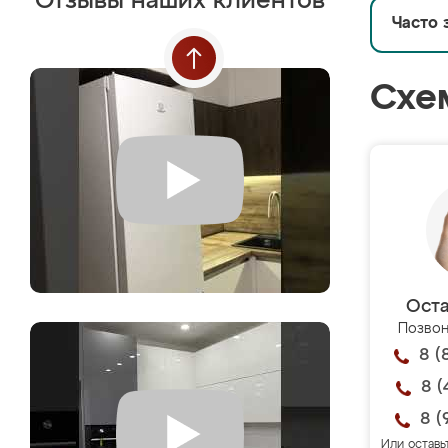
Отзывы наших клиентов
Часто 
Схе
Оста
Позвон
8 (
8 (
8 (
Или оставь