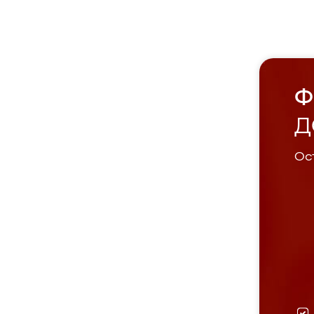
Ф
Д
Ост