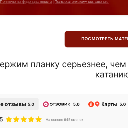
Политике конфиденциальности
|
Пользовательскому соглашению
ПОСМОТРЕТЬ МАТ
ержим планку серьезнее, чем
катани
е отзывы
5.0
5.0
5.0
5
На основе
945
оценок