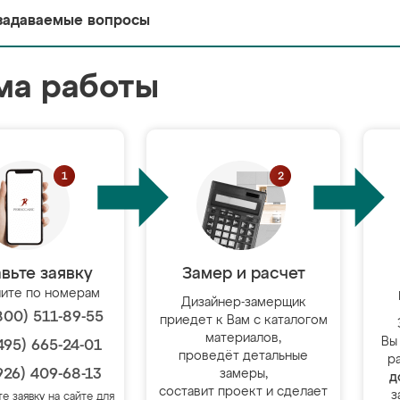
задаваемые вопросы
ма работы
вьте заявку
Замер и расчет
ите по номерам
Дизайнер-замерщик
800) 511-89-55
приедет к Вам с каталогом
материалов,
Вы
495) 665-24-01
проведёт детальные
р
926) 409-68-13
замеры,
д
составит проект и сделает
з
те заявку на сайте для