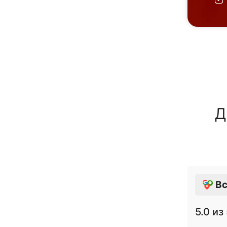
Д
Вс
5.0
из 