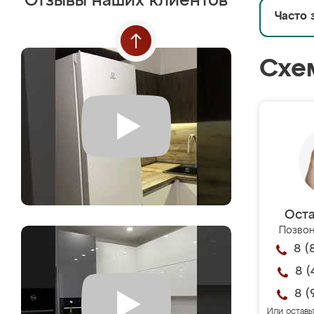
Отзывы наших клиентов
Часто 
Схе
Оста
Позвон
8 (
8 (
8 (
Или оставь