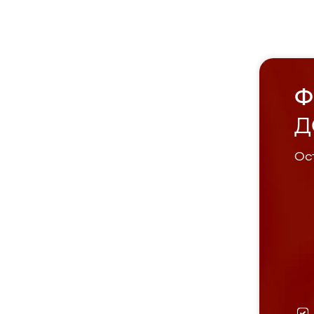
Ф
Д
Ост