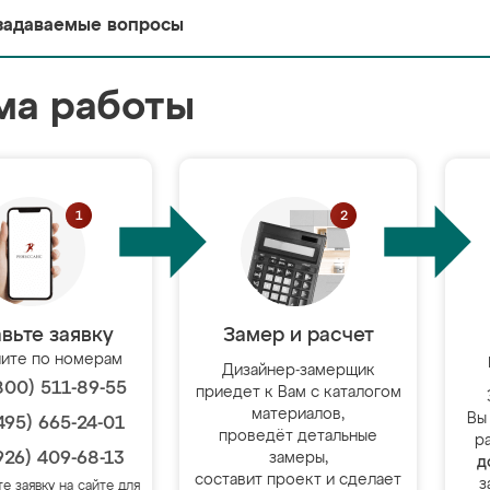
задаваемые вопросы
ма работы
вьте заявку
Замер и расчет
ите по номерам
Дизайнер-замерщик
800) 511-89-55
приедет к Вам с каталогом
материалов,
Вы
495) 665-24-01
проведёт детальные
р
926) 409-68-13
замеры,
д
составит проект и сделает
з
те заявку на сайте для