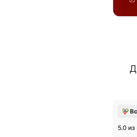
Д
Вс
5.0
из 