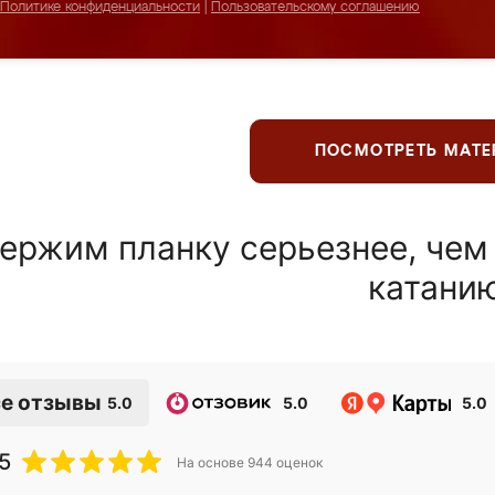
Политике конфиденциальности
|
Пользовательскому соглашению
ПОСМОТРЕТЬ МАТ
ержим планку серьезнее, чем
катани
е отзывы
5.0
5.0
5.0
5
На основе
944
оценок