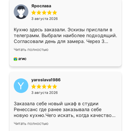
я хотела.
Ярослава
3 августа 2026
Кухню здесь заказали. Эскизы прислали в
телеграмм. Выбрали наиболее подходящий.
Согласовали день для замера. Через 3
недели кухня была уже готова. Остались
Читать полностью
довольны работой. Спасибо Ренессанс
мебель за качественную работу!
yaroslava1986
3 августа 2026
Заказала себе новый шкаф в студии
Ренессанс где ранее заказывала себе
новую кухню.Чего искать, когда качеством
вполне довольна. Служит кухня уже почти
Читать полностью
два года, нареканий нет.