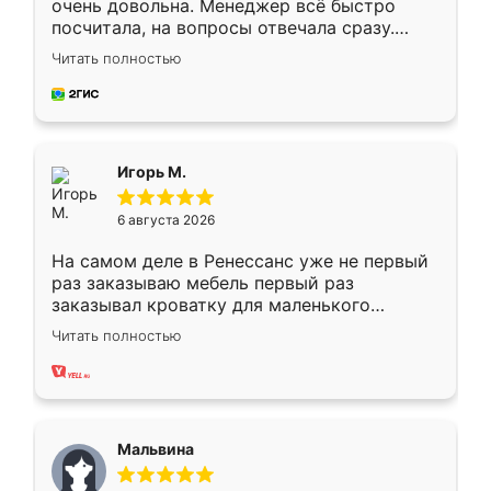
очень довольна. Менеджер всё быстро
посчитала, на вопросы отвечала сразу.
Замерщик приехал в субботу, подошёл к
Читать полностью
делу со всей ответственностью. Собрали
за день, ребята работали аккуратно, даже
пыли почти не было. Качество отличное,
ящики ходят плавно, ничего не скрипит.
Всё подошло как влитое.
Игорь М.
6 августа 2026
На самом деле в Ренессанс уже не первый
раз заказываю мебель первый раз
заказывал кроватку для маленького
ребёнка при его рождении ,во второй раз
Читать полностью
заказал шкаф-купе. По качеству очень
хорошее сборка достаточно быстрая,
также адекватные цены. До этого
сравнивал с разными конкурентами в этом
сегменте ,выбор у конкурентов куда
Мальвина
меньше, здесь же он более разнообразный.
Мне нравится ,если что-то потребуется из