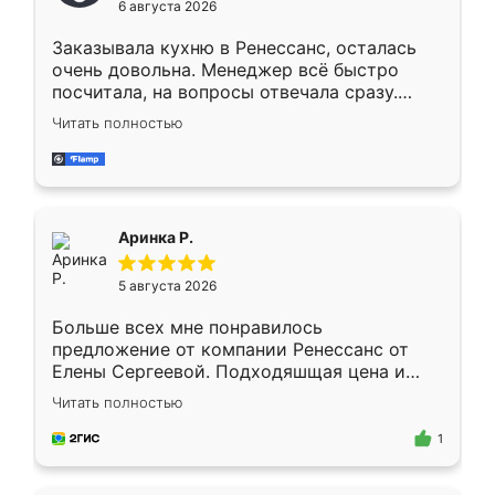
6 августа 2026
мебели буду заказывать только здесь.
Заказывала кухню в Ренессанс, осталась
очень довольна. Менеджер всё быстро
посчитала, на вопросы отвечала сразу.
Замерщик приехал в субботу, подошёл к
Читать полностью
делу со всей ответственностью. Собрали
за день, ребята работали аккуратно, даже
пыли почти не было. Качество отличное,
ящики ходят плавно, ничего не скрипит.
Всё подошло как влитое.
Аринка Р.
5 августа 2026
Больше всех мне понравилось
предложение от компании Ренессанс от
Елены Сергеевой. Подходяшщая цена и
короткие сроки изготовления. Приехавший
Читать полностью
для замера сотрудник Владислав
предложил по моему эскизу самый
1
подходящий вариант шкафа. Немного его
видоизменил, получилось даже лучше, чем