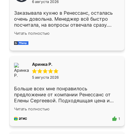
6 августа 2026
мебели буду заказывать только здесь.
Заказывала кухню в Ренессанс, осталась
очень довольна. Менеджер всё быстро
посчитала, на вопросы отвечала сразу.
Замерщик приехал в субботу, подошёл к
Читать полностью
делу со всей ответственностью. Собрали
за день, ребята работали аккуратно, даже
пыли почти не было. Качество отличное,
ящики ходят плавно, ничего не скрипит.
Всё подошло как влитое.
Аринка Р.
5 августа 2026
Больше всех мне понравилось
предложение от компании Ренессанс от
Елены Сергеевой. Подходяшщая цена и
короткие сроки изготовления. Приехавший
Читать полностью
для замера сотрудник Владислав
предложил по моему эскизу самый
1
подходящий вариант шкафа. Немного его
видоизменил, получилось даже лучше, чем