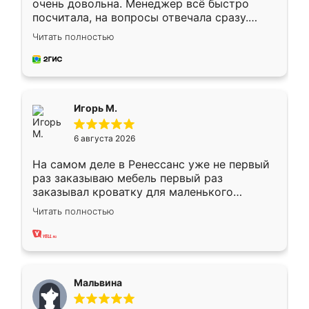
очень довольна. Менеджер всё быстро
посчитала, на вопросы отвечала сразу.
Замерщик приехал в субботу, подошёл к
Читать полностью
делу со всей ответственностью. Собрали
за день, ребята работали аккуратно, даже
пыли почти не было. Качество отличное,
ящики ходят плавно, ничего не скрипит.
Всё подошло как влитое.
Игорь М.
6 августа 2026
На самом деле в Ренессанс уже не первый
раз заказываю мебель первый раз
заказывал кроватку для маленького
ребёнка при его рождении ,во второй раз
Читать полностью
заказал шкаф-купе. По качеству очень
хорошее сборка достаточно быстрая,
также адекватные цены. До этого
сравнивал с разными конкурентами в этом
сегменте ,выбор у конкурентов куда
Мальвина
меньше, здесь же он более разнообразный.
Мне нравится ,если что-то потребуется из