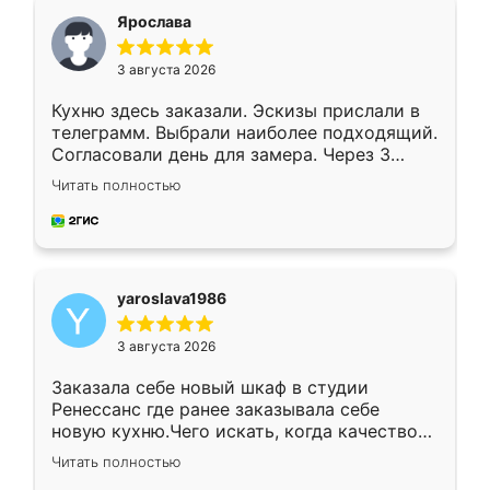
я хотела.
Ярослава
3 августа 2026
Кухню здесь заказали. Эскизы прислали в
телеграмм. Выбрали наиболее подходящий.
Согласовали день для замера. Через 3
недели кухня была уже готова. Остались
Читать полностью
довольны работой. Спасибо Ренессанс
мебель за качественную работу!
yaroslava1986
3 августа 2026
Заказала себе новый шкаф в студии
Ренессанс где ранее заказывала себе
новую кухню.Чего искать, когда качеством
вполне довольна. Служит кухня уже почти
Читать полностью
два года, нареканий нет.