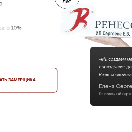
лет
й
сего 10%
«Мы создаем ме
оправдывает до
Ваше спокойств
АТЬ ЗАМЕРЩИКА
Елена Серг
Генеральный парт