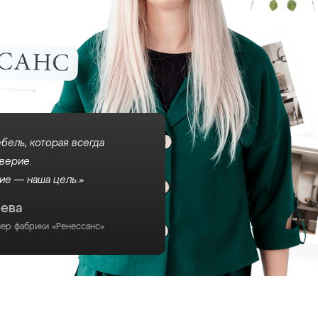
бель, которая всегда
верие.
ие — наша цель.»
еева
нер фабрики «Ренессанс»