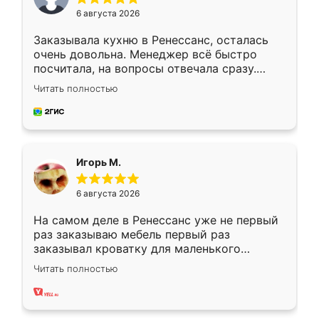
6 августа 2026
Заказывала кухню в Ренессанс, осталась
очень довольна. Менеджер всё быстро
посчитала, на вопросы отвечала сразу.
Замерщик приехал в субботу, подошёл к
Читать полностью
делу со всей ответственностью. Собрали
за день, ребята работали аккуратно, даже
пыли почти не было. Качество отличное,
ящики ходят плавно, ничего не скрипит.
Всё подошло как влитое.
Игорь М.
6 августа 2026
На самом деле в Ренессанс уже не первый
раз заказываю мебель первый раз
заказывал кроватку для маленького
ребёнка при его рождении ,во второй раз
Читать полностью
заказал шкаф-купе. По качеству очень
хорошее сборка достаточно быстрая,
также адекватные цены. До этого