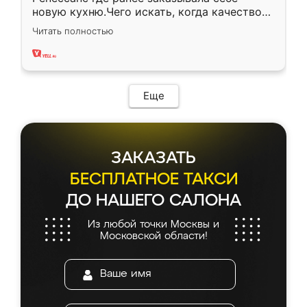
новую кухню.Чего искать, когда качеством
вполне довольна. Служит кухня уже почти
Читать полностью
два года, нареканий нет.
Еще
ЗАКАЗАТЬ
БЕСПЛАТНОЕ ТАКСИ
ДО НАШЕГО САЛОНА
Из любой точки Москвы и
Московской области!