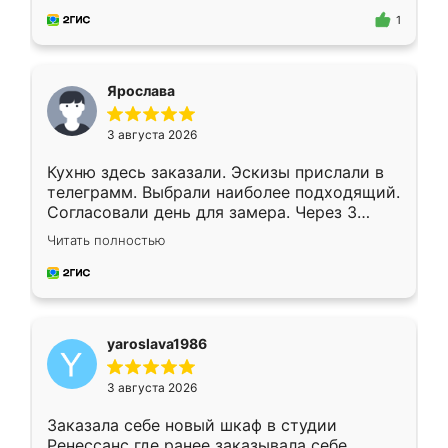
предложил по моему эскизу самый
1
подходящий вариант шкафа. Немного его
видоизменил, получилось даже лучше, чем
я хотела.
Ярослава
3 августа 2026
Кухню здесь заказали. Эскизы прислали в
телеграмм. Выбрали наиболее подходящий.
Согласовали день для замера. Через 3
недели кухня была уже готова. Остались
Читать полностью
довольны работой. Спасибо Ренессанс
мебель за качественную работу!
yaroslava1986
3 августа 2026
Заказала себе новый шкаф в студии
Ренессанс где ранее заказывала себе