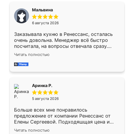
сравнивал с разными конкурентами в этом
сегменте ,выбор у конкурентов куда
Мальвина
меньше, здесь же он более разнообразный.
Мне нравится ,если что-то потребуется из
6 августа 2026
мебели буду заказывать только здесь.
Заказывала кухню в Ренессанс, осталась
очень довольна. Менеджер всё быстро
посчитала, на вопросы отвечала сразу.
Замерщик приехал в субботу, подошёл к
Читать полностью
делу со всей ответственностью. Собрали
за день, ребята работали аккуратно, даже
пыли почти не было. Качество отличное,
ящики ходят плавно, ничего не скрипит.
Всё подошло как влитое.
Аринка Р.
5 августа 2026
Больше всех мне понравилось
предложение от компании Ренессанс от
Елены Сергеевой. Подходяшщая цена и
короткие сроки изготовления. Приехавший
Читать полностью
для замера сотрудник Владислав