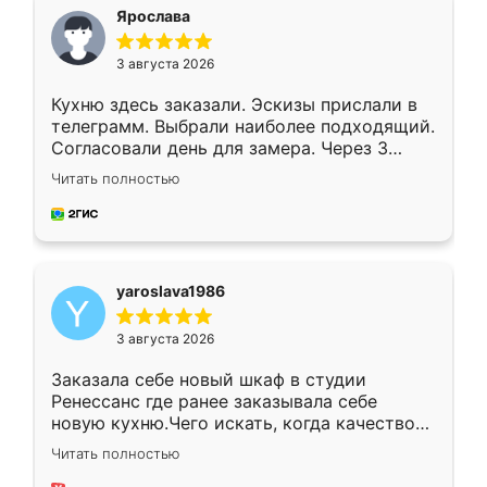
я хотела.
Ярослава
3 августа 2026
Кухню здесь заказали. Эскизы прислали в
телеграмм. Выбрали наиболее подходящий.
Согласовали день для замера. Через 3
недели кухня была уже готова. Остались
Читать полностью
довольны работой. Спасибо Ренессанс
мебель за качественную работу!
yaroslava1986
3 августа 2026
Заказала себе новый шкаф в студии
Ренессанс где ранее заказывала себе
новую кухню.Чего искать, когда качеством
вполне довольна. Служит кухня уже почти
Читать полностью
два года, нареканий нет.