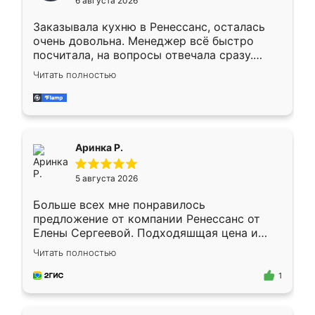
6 августа 2026
мебели буду заказывать только здесь.
Заказывала кухню в Ренессанс, осталась
очень довольна. Менеджер всё быстро
посчитала, на вопросы отвечала сразу.
Замерщик приехал в субботу, подошёл к
Читать полностью
делу со всей ответственностью. Собрали
за день, ребята работали аккуратно, даже
пыли почти не было. Качество отличное,
ящики ходят плавно, ничего не скрипит.
Всё подошло как влитое.
Аринка Р.
5 августа 2026
Больше всех мне понравилось
предложение от компании Ренессанс от
Елены Сергеевой. Подходяшщая цена и
короткие сроки изготовления. Приехавший
Читать полностью
для замера сотрудник Владислав
предложил по моему эскизу самый
1
подходящий вариант шкафа. Немного его
видоизменил, получилось даже лучше, чем