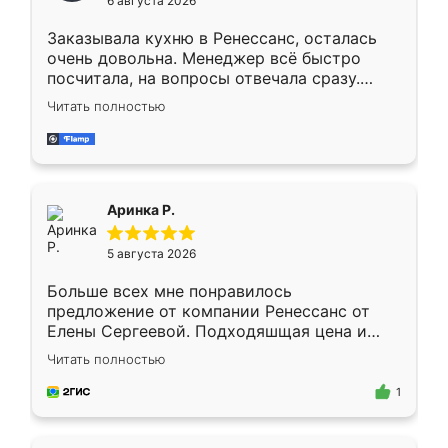
6 августа 2026
мебели буду заказывать только здесь.
Заказывала кухню в Ренессанс, осталась
очень довольна. Менеджер всё быстро
посчитала, на вопросы отвечала сразу.
Замерщик приехал в субботу, подошёл к
Читать полностью
делу со всей ответственностью. Собрали
за день, ребята работали аккуратно, даже
пыли почти не было. Качество отличное,
ящики ходят плавно, ничего не скрипит.
Всё подошло как влитое.
Аринка Р.
5 августа 2026
Больше всех мне понравилось
предложение от компании Ренессанс от
Елены Сергеевой. Подходяшщая цена и
короткие сроки изготовления. Приехавший
Читать полностью
для замера сотрудник Владислав
предложил по моему эскизу самый
1
подходящий вариант шкафа. Немного его
видоизменил, получилось даже лучше, чем