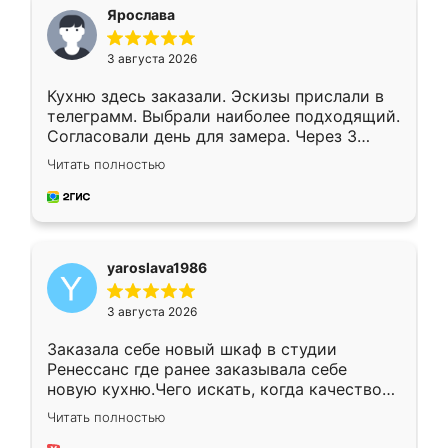
я хотела.
Ярослава
3 августа 2026
Кухню здесь заказали. Эскизы прислали в
телеграмм. Выбрали наиболее подходящий.
Согласовали день для замера. Через 3
недели кухня была уже готова. Остались
Читать полностью
довольны работой. Спасибо Ренессанс
мебель за качественную работу!
yaroslava1986
3 августа 2026
Заказала себе новый шкаф в студии
Ренессанс где ранее заказывала себе
новую кухню.Чего искать, когда качеством
вполне довольна. Служит кухня уже почти
Читать полностью
два года, нареканий нет.