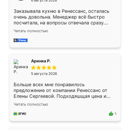
6 августа 2026
мебели буду заказывать только здесь.
Заказывала кухню в Ренессанс, осталась
очень довольна. Менеджер всё быстро
посчитала, на вопросы отвечала сразу.
Замерщик приехал в субботу, подошёл к
Читать полностью
делу со всей ответственностью. Собрали
за день, ребята работали аккуратно, даже
пыли почти не было. Качество отличное,
ящики ходят плавно, ничего не скрипит.
Всё подошло как влитое.
Аринка Р.
5 августа 2026
Больше всех мне понравилось
предложение от компании Ренессанс от
Елены Сергеевой. Подходяшщая цена и
короткие сроки изготовления. Приехавший
Читать полностью
для замера сотрудник Владислав
предложил по моему эскизу самый
1
подходящий вариант шкафа. Немного его
видоизменил, получилось даже лучше, чем