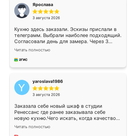
я хотела.
Ярослава
3 августа 2026
Кухню здесь заказали. Эскизы прислали в
телеграмм. Выбрали наиболее подходящий.
Согласовали день для замера. Через 3
недели кухня была уже готова. Остались
Читать полностью
довольны работой. Спасибо Ренессанс
мебель за качественную работу!
yaroslava1986
3 августа 2026
Заказала себе новый шкаф в студии
Ренессанс где ранее заказывала себе
новую кухню.Чего искать, когда качеством
вполне довольна. Служит кухня уже почти
Читать полностью
два года, нареканий нет.