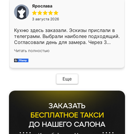
Ярослава
3 августа 2026
Кухню здесь заказали. Эскизы прислали в
телеграмм. Выбрали наиболее подходящий.
Согласовали день для замера. Через 3
недели кухня была уже готова. Остались
Читать полностью
довольны работой. Спасибо Ренессанс
мебель за качественную работу!
Еще
ЗАКАЗАТЬ
БЕСПЛАТНОЕ ТАКСИ
ДО НАШЕГО САЛОНА