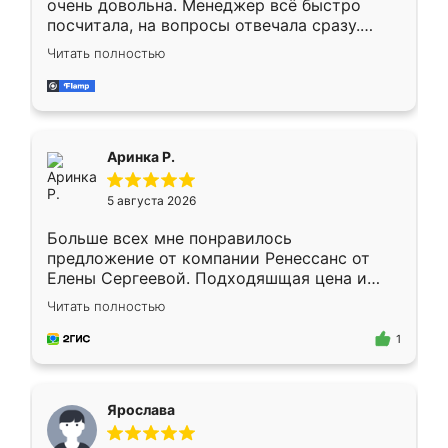
очень довольна. Менеджер всё быстро
посчитала, на вопросы отвечала сразу.
Замерщик приехал в субботу, подошёл к
Читать полностью
делу со всей ответственностью. Собрали
за день, ребята работали аккуратно, даже
пыли почти не было. Качество отличное,
ящики ходят плавно, ничего не скрипит.
Всё подошло как влитое.
Аринка Р.
5 августа 2026
Больше всех мне понравилось
предложение от компании Ренессанс от
Елены Сергеевой. Подходяшщая цена и
короткие сроки изготовления. Приехавший
Читать полностью
для замера сотрудник Владислав
предложил по моему эскизу самый
1
подходящий вариант шкафа. Немного его
видоизменил, получилось даже лучше, чем
я хотела.
Ярослава