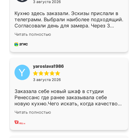
3 августа 2026
Кухню здесь заказали. Эскизы прислали в
телеграмм. Выбрали наиболее подходящий.
Согласовали день для замера. Через 3
недели кухня была уже готова. Остались
Читать полностью
довольны работой. Спасибо Ренессанс
мебель за качественную работу!
yaroslava1986
3 августа 2026
Заказала себе новый шкаф в студии
Ренессанс где ранее заказывала себе
новую кухню.Чего искать, когда качеством
вполне довольна. Служит кухня уже почти
Читать полностью
два года, нареканий нет.