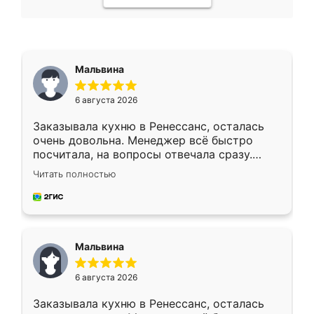
Мальвина
6 августа 2026
Заказывала кухню в Ренессанс, осталась
очень довольна. Менеджер всё быстро
посчитала, на вопросы отвечала сразу.
Замерщик приехал в субботу, подошёл к
Читать полностью
делу со всей ответственностью. Собрали
за день, ребята работали аккуратно, даже
пыли почти не было. Качество отличное,
ящики ходят плавно, ничего не скрипит.
Всё подошло как влитое.
Мальвина
6 августа 2026
Заказывала кухню в Ренессанс, осталась