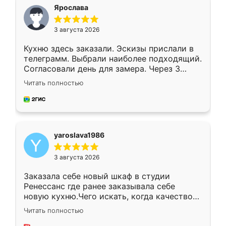
я хотела.
Ярослава
3 августа 2026
Кухню здесь заказали. Эскизы прислали в
телеграмм. Выбрали наиболее подходящий.
Согласовали день для замера. Через 3
недели кухня была уже готова. Остались
Читать полностью
довольны работой. Спасибо Ренессанс
мебель за качественную работу!
yaroslava1986
3 августа 2026
Заказала себе новый шкаф в студии
Ренессанс где ранее заказывала себе
новую кухню.Чего искать, когда качеством
вполне довольна. Служит кухня уже почти
Читать полностью
два года, нареканий нет.