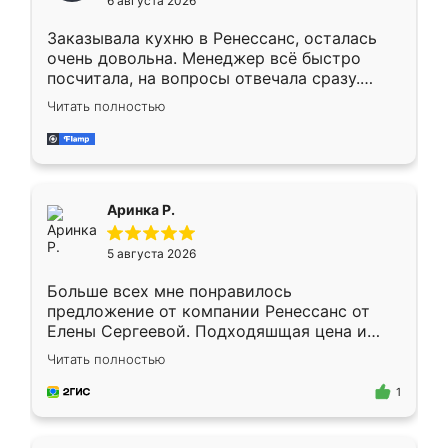
6 августа 2026
мебели буду заказывать только здесь.
Заказывала кухню в Ренессанс, осталась
очень довольна. Менеджер всё быстро
посчитала, на вопросы отвечала сразу.
Замерщик приехал в субботу, подошёл к
Читать полностью
делу со всей ответственностью. Собрали
за день, ребята работали аккуратно, даже
пыли почти не было. Качество отличное,
ящики ходят плавно, ничего не скрипит.
Всё подошло как влитое.
Аринка Р.
5 августа 2026
Больше всех мне понравилось
предложение от компании Ренессанс от
Елены Сергеевой. Подходяшщая цена и
короткие сроки изготовления. Приехавший
Читать полностью
для замера сотрудник Владислав
предложил по моему эскизу самый
1
подходящий вариант шкафа. Немного его
видоизменил, получилось даже лучше, чем