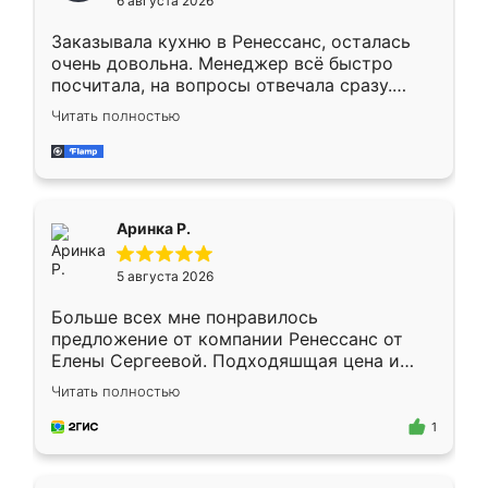
6 августа 2026
мебели буду заказывать только здесь.
Заказывала кухню в Ренессанс, осталась
очень довольна. Менеджер всё быстро
посчитала, на вопросы отвечала сразу.
Замерщик приехал в субботу, подошёл к
Читать полностью
делу со всей ответственностью. Собрали
за день, ребята работали аккуратно, даже
пыли почти не было. Качество отличное,
ящики ходят плавно, ничего не скрипит.
Всё подошло как влитое.
Аринка Р.
5 августа 2026
Больше всех мне понравилось
предложение от компании Ренессанс от
Елены Сергеевой. Подходяшщая цена и
короткие сроки изготовления. Приехавший
Читать полностью
для замера сотрудник Владислав
предложил по моему эскизу самый
1
подходящий вариант шкафа. Немного его
видоизменил, получилось даже лучше, чем