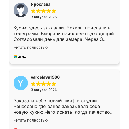
я хотела.
Ярослава
3 августа 2026
Кухню здесь заказали. Эскизы прислали в
телеграмм. Выбрали наиболее подходящий.
Согласовали день для замера. Через 3
недели кухня была уже готова. Остались
Читать полностью
довольны работой. Спасибо Ренессанс
мебель за качественную работу!
yaroslava1986
3 августа 2026
Заказала себе новый шкаф в студии
Ренессанс где ранее заказывала себе
новую кухню.Чего искать, когда качеством
вполне довольна. Служит кухня уже почти
Читать полностью
два года, нареканий нет.