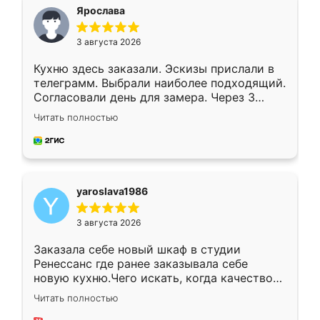
я хотела.
Ярослава
3 августа 2026
Кухню здесь заказали. Эскизы прислали в
телеграмм. Выбрали наиболее подходящий.
Согласовали день для замера. Через 3
недели кухня была уже готова. Остались
Читать полностью
довольны работой. Спасибо Ренессанс
мебель за качественную работу!
yaroslava1986
3 августа 2026
Заказала себе новый шкаф в студии
Ренессанс где ранее заказывала себе
новую кухню.Чего искать, когда качеством
вполне довольна. Служит кухня уже почти
Читать полностью
два года, нареканий нет.