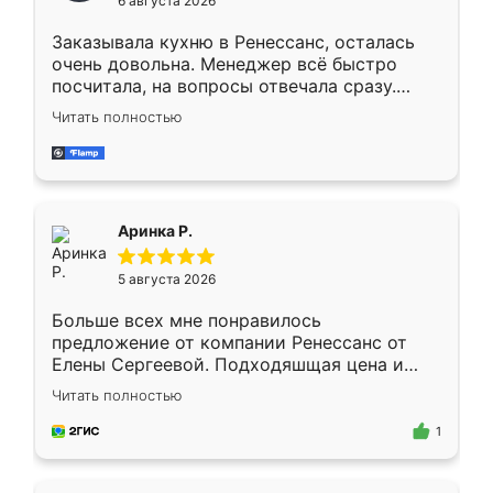
6 августа 2026
мебели буду заказывать только здесь.
Заказывала кухню в Ренессанс, осталась
очень довольна. Менеджер всё быстро
посчитала, на вопросы отвечала сразу.
Замерщик приехал в субботу, подошёл к
Читать полностью
делу со всей ответственностью. Собрали
за день, ребята работали аккуратно, даже
пыли почти не было. Качество отличное,
ящики ходят плавно, ничего не скрипит.
Всё подошло как влитое.
Аринка Р.
5 августа 2026
Больше всех мне понравилось
предложение от компании Ренессанс от
Елены Сергеевой. Подходяшщая цена и
короткие сроки изготовления. Приехавший
Читать полностью
для замера сотрудник Владислав
предложил по моему эскизу самый
1
подходящий вариант шкафа. Немного его
видоизменил, получилось даже лучше, чем