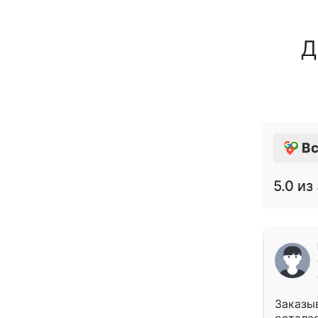
Д
Вс
5.0
из 
Заказыв