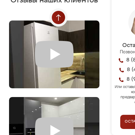
Отзывы наших клиентов
Оста
Позвон
8 (
8 (
8 (
Или оставь
ко
предвар
ОСТ