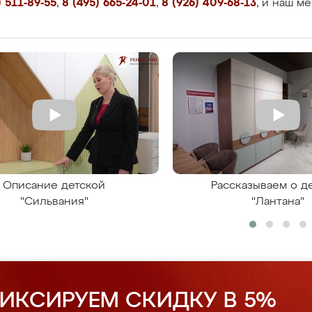
 511-89-55
,
8 (495) 665-24-01
,
8 (926) 409-68-13
, и наш м
Описание детской
Рассказываем о д
"Сильвания"
"Лантана"
ИКСИРУЕМ СКИДКУ В 5%