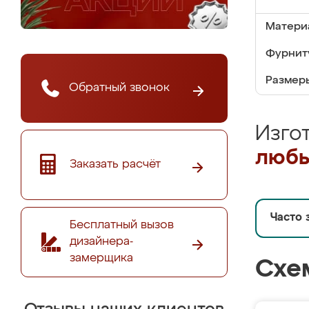
Матери
Фурнит
Размер
Обратный звонок
Изго
любы
Заказать расчёт
Часто 
Бесплатный вызов
дизайнера-
замерщика
Схе