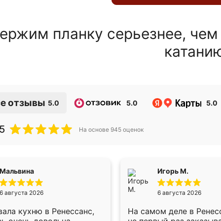
ержим планку серьезнее, чем
катани
е отзывы
5.0
5.0
5.0
5
На основе
945
оценок
Мальвина
Игорь М.
6 августа 2026
6 августа 2026
ала кухню в Ренессанс,
На самом деле в Ренес