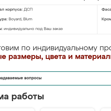
ал корпуса:
ДСП
Фаса
ура:
Boyard, Blum
Кром
ы:
индивидуально под Ваш заказ
товим по индивидуальному про
е размеры, цвета и материа
задаваемые вопросы
ма работы