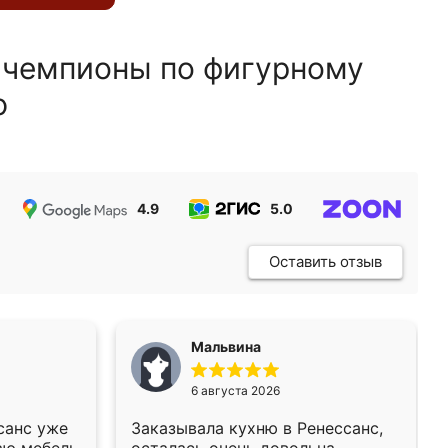
 чемпионы по фигурному
ю
4.9
5.0
5.0
Оставить отзыв
Мальвина
6 августа 2026
санс уже
Заказывала кухню в Ренессанс,