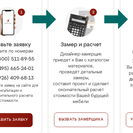
вьте заявку
Замер и расчет
ите по номерам
Дизайнер-замерщик
800) 511-89-55
приедет к Вам с каталогом
материалов,
Вы
495) 665-24-01
проведёт детальные
р
926) 409-68-13
замеры,
д
составит проект и сделает
з
те заявку на сайте для
окончательный расчёт
нсультации и
стоимости Вашей будущей
ительного расчёта
стоимости.
мебели.
ВЫЗВАТЬ ЗАМЕРЩИКА
АВИТЬ ЗАЯВКУ