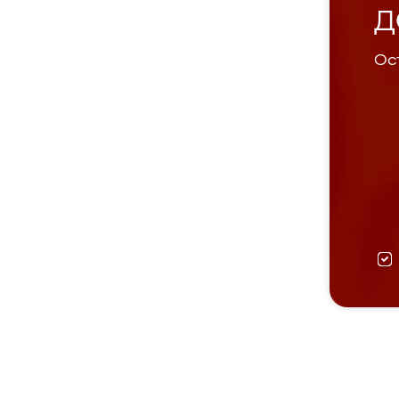
Д
Ост