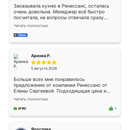
Заказывала кухню в Ренессанс, осталась
очень довольна. Менеджер всё быстро
посчитала, на вопросы отвечала сразу.
Замерщик приехал в субботу, подошёл к
Читать полностью
делу со всей ответственностью. Собрали
за день, ребята работали аккуратно, даже
пыли почти не было. Качество отличное,
ящики ходят плавно, ничего не скрипит.
Всё подошло как влитое.
Аринка Р.
5 августа 2026
Больше всех мне понравилось
предложение от компании Ренессанс от
Елены Сергеевой. Подходяшщая цена и
короткие сроки изготовления. Приехавший
Читать полностью
для замера сотрудник Владислав
предложил по моему эскизу самый
1
подходящий вариант шкафа. Немного его
видоизменил, получилось даже лучше, чем
я хотела.
Ярослава