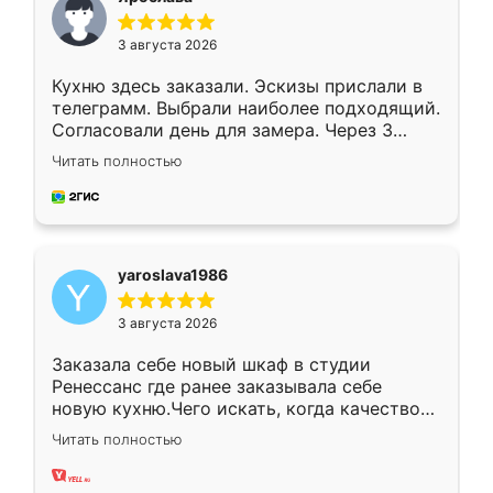
3 августа 2026
Кухню здесь заказали. Эскизы прислали в
телеграмм. Выбрали наиболее подходящий.
Согласовали день для замера. Через 3
недели кухня была уже готова. Остались
Читать полностью
довольны работой. Спасибо Ренессанс
мебель за качественную работу!
yaroslava1986
3 августа 2026
Заказала себе новый шкаф в студии
Ренессанс где ранее заказывала себе
новую кухню.Чего искать, когда качеством
вполне довольна. Служит кухня уже почти
Читать полностью
два года, нареканий нет.