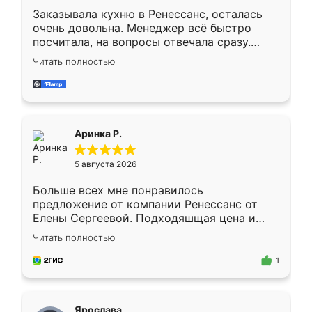
Заказывала кухню в Ренессанс, осталась
очень довольна. Менеджер всё быстро
посчитала, на вопросы отвечала сразу.
Замерщик приехал в субботу, подошёл к
Читать полностью
делу со всей ответственностью. Собрали
за день, ребята работали аккуратно, даже
пыли почти не было. Качество отличное,
ящики ходят плавно, ничего не скрипит.
Всё подошло как влитое.
Аринка Р.
5 августа 2026
Больше всех мне понравилось
предложение от компании Ренессанс от
Елены Сергеевой. Подходяшщая цена и
короткие сроки изготовления. Приехавший
Читать полностью
для замера сотрудник Владислав
предложил по моему эскизу самый
1
подходящий вариант шкафа. Немного его
видоизменил, получилось даже лучше, чем
я хотела.
Ярослава