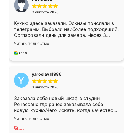
3 августа 2026
Кухню здесь заказали. Эскизы прислали в
телеграмм. Выбрали наиболее подходящий.
Согласовали день для замера. Через 3
недели кухня была уже готова. Остались
Читать полностью
довольны работой. Спасибо Ренессанс
мебель за качественную работу!
yaroslava1986
3 августа 2026
Заказала себе новый шкаф в студии
Ренессанс где ранее заказывала себе
новую кухню.Чего искать, когда качеством
вполне довольна. Служит кухня уже почти
Читать полностью
два года, нареканий нет.