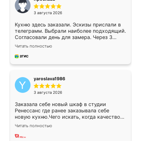
3 августа 2026
Кухню здесь заказали. Эскизы прислали в
телеграмм. Выбрали наиболее подходящий.
Согласовали день для замера. Через 3
недели кухня была уже готова. Остались
Читать полностью
довольны работой. Спасибо Ренессанс
мебель за качественную работу!
yaroslava1986
3 августа 2026
Заказала себе новый шкаф в студии
Ренессанс где ранее заказывала себе
новую кухню.Чего искать, когда качеством
вполне довольна. Служит кухня уже почти
Читать полностью
два года, нареканий нет.