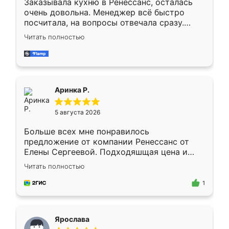
Заказывала кухню в Ренессанс, осталась
очень довольна. Менеджер всё быстро
посчитала, на вопросы отвечала сразу.
Замерщик приехал в субботу, подошёл к
Читать полностью
делу со всей ответственностью. Собрали
за день, ребята работали аккуратно, даже
пыли почти не было. Качество отличное,
ящики ходят плавно, ничего не скрипит.
Всё подошло как влитое.
Аринка Р.
5 августа 2026
Больше всех мне понравилось
предложение от компании Ренессанс от
Елены Сергеевой. Подходяшщая цена и
короткие сроки изготовления. Приехавший
Читать полностью
для замера сотрудник Владислав
предложил по моему эскизу самый
1
подходящий вариант шкафа. Немного его
видоизменил, получилось даже лучше, чем
я хотела.
Ярослава