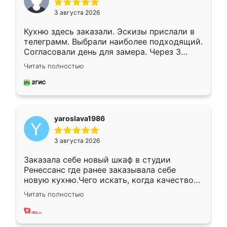
3 августа 2026
Кухню здесь заказали. Эскизы прислали в
телеграмм. Выбрали наиболее подходящий.
Согласовали день для замера. Через 3
недели кухня была уже готова. Остались
Читать полностью
довольны работой. Спасибо Ренессанс
мебель за качественную работу!
yaroslava1986
3 августа 2026
Заказала себе новый шкаф в студии
Ренессанс где ранее заказывала себе
новую кухню.Чего искать, когда качеством
вполне довольна. Служит кухня уже почти
Читать полностью
два года, нареканий нет.