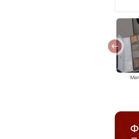
Мат
Ф