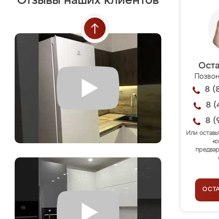
Отзывы наших клиентов
Оста
Позвон
8 (
8 (
8 (
Или оставь
ко
предвар
ОСТ