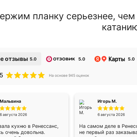
ержим планку серьезнее, чем
катани
е отзывы
5.0
5.0
5.0
5
На основе
945
оценок
Мальвина
Игорь М.
6 августа 2026
6 августа 2026
ала кухню в Ренессанс,
На самом деле в Ренес
ь очень довольна.
не первый раз заказыв