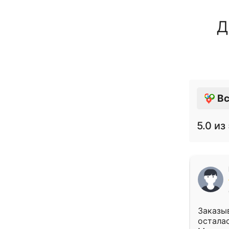
Д
Вс
5.0
из 
Заказыв
осталас