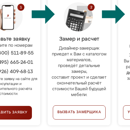
вьте заявку
Замер и расчет
ите по номерам
Дизайнер-замерщик
800) 511-89-55
приедет к Вам с каталогом
материалов,
Вы
495) 665-24-01
проведёт детальные
р
926) 409-68-13
замеры,
д
составит проект и сделает
з
те заявку на сайте для
окончательный расчёт
нсультации и
стоимости Вашей будущей
ительного расчёта
стоимости.
мебели.
ВЫЗВАТЬ ЗАМЕРЩИКА
АВИТЬ ЗАЯВКУ