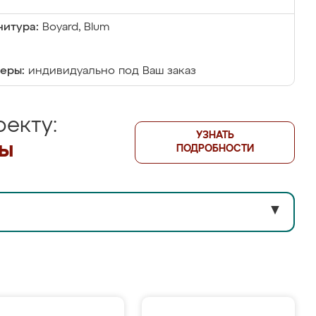
итура:
Boyard, Blum
еры:
индивидуально под Ваш заказ
екту:
УЗНАТЬ
лы
ПОДРОБНОСТИ
▼