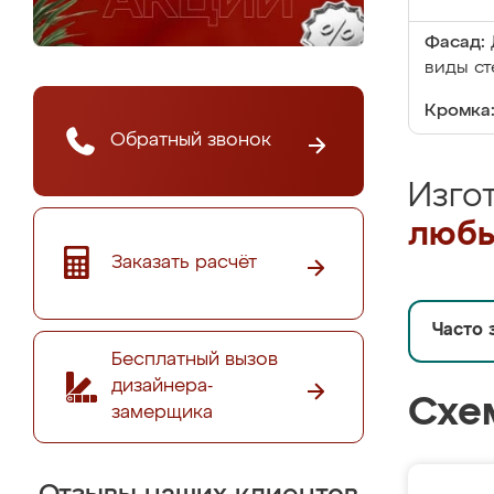
Фасад:
виды ст
Кромка
Обратный звонок
Изго
любы
Заказать расчёт
Часто 
Бесплатный вызов
дизайнера-
Схе
замерщика