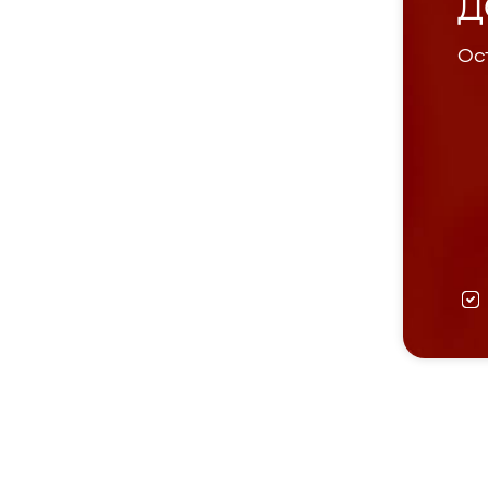
Д
Ост