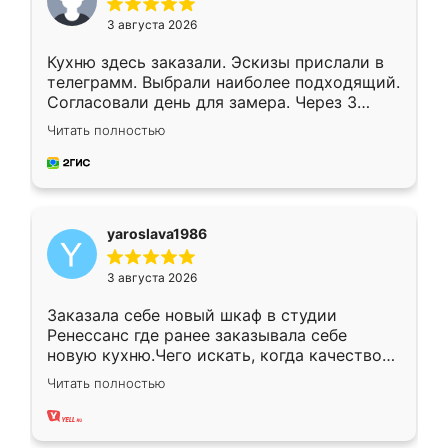
3 августа 2026
Кухню здесь заказали. Эскизы прислали в
телеграмм. Выбрали наиболее подходящий.
Согласовали день для замера. Через 3
недели кухня была уже готова. Остались
Читать полностью
довольны работой. Спасибо Ренессанс
мебель за качественную работу!
yaroslava1986
3 августа 2026
Заказала себе новый шкаф в студии
Ренессанс где ранее заказывала себе
новую кухню.Чего искать, когда качеством
вполне довольна. Служит кухня уже почти
Читать полностью
два года, нареканий нет.