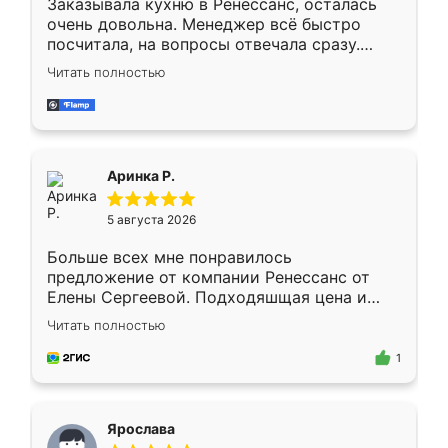
Заказывала кухню в Ренессанс, осталась
очень довольна. Менеджер всё быстро
посчитала, на вопросы отвечала сразу.
Замерщик приехал в субботу, подошёл к
Читать полностью
делу со всей ответственностью. Собрали
за день, ребята работали аккуратно, даже
пыли почти не было. Качество отличное,
ящики ходят плавно, ничего не скрипит.
Всё подошло как влитое.
Аринка Р.
5 августа 2026
Больше всех мне понравилось
предложение от компании Ренессанс от
Елены Сергеевой. Подходяшщая цена и
короткие сроки изготовления. Приехавший
Читать полностью
для замера сотрудник Владислав
предложил по моему эскизу самый
1
подходящий вариант шкафа. Немного его
видоизменил, получилось даже лучше, чем
я хотела.
Ярослава