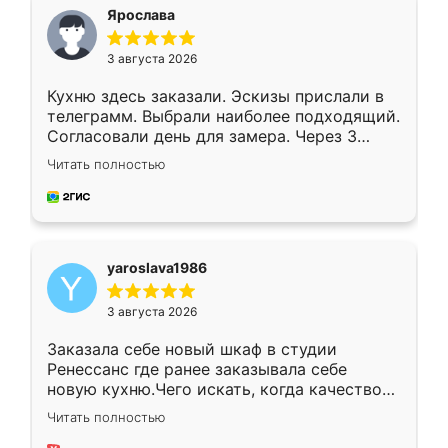
я хотела.
Ярослава
3 августа 2026
Кухню здесь заказали. Эскизы прислали в
телеграмм. Выбрали наиболее подходящий.
Согласовали день для замера. Через 3
недели кухня была уже готова. Остались
Читать полностью
довольны работой. Спасибо Ренессанс
мебель за качественную работу!
yaroslava1986
3 августа 2026
Заказала себе новый шкаф в студии
Ренессанс где ранее заказывала себе
новую кухню.Чего искать, когда качеством
вполне довольна. Служит кухня уже почти
Читать полностью
два года, нареканий нет.