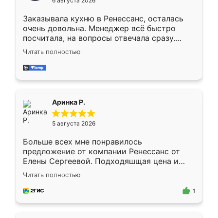
6 августа 2026
мебели буду заказывать только здесь.
Заказывала кухню в Ренессанс, осталась
очень довольна. Менеджер всё быстро
посчитала, на вопросы отвечала сразу.
Замерщик приехал в субботу, подошёл к
Читать полностью
делу со всей ответственностью. Собрали
за день, ребята работали аккуратно, даже
пыли почти не было. Качество отличное,
ящики ходят плавно, ничего не скрипит.
Всё подошло как влитое.
Аринка Р.
5 августа 2026
Больше всех мне понравилось
предложение от компании Ренессанс от
Елены Сергеевой. Подходяшщая цена и
короткие сроки изготовления. Приехавший
Читать полностью
для замера сотрудник Владислав
предложил по моему эскизу самый
1
подходящий вариант шкафа. Немного его
видоизменил, получилось даже лучше, чем