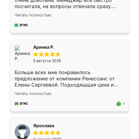
очень довольна. Менеджер всё быстро
посчитала, на вопросы отвечала сразу.
Замерщик приехал в субботу, подошёл к
Читать полностью
делу со всей ответственностью. Собрали
за день, ребята работали аккуратно, даже
пыли почти не было. Качество отличное,
ящики ходят плавно, ничего не скрипит.
Всё подошло как влитое.
Аринка Р.
5 августа 2026
Больше всех мне понравилось
предложение от компании Ренессанс от
Елены Сергеевой. Подходяшщая цена и
короткие сроки изготовления. Приехавший
Читать полностью
для замера сотрудник Владислав
предложил по моему эскизу самый
1
подходящий вариант шкафа. Немного его
видоизменил, получилось даже лучше, чем
я хотела.
Ярослава