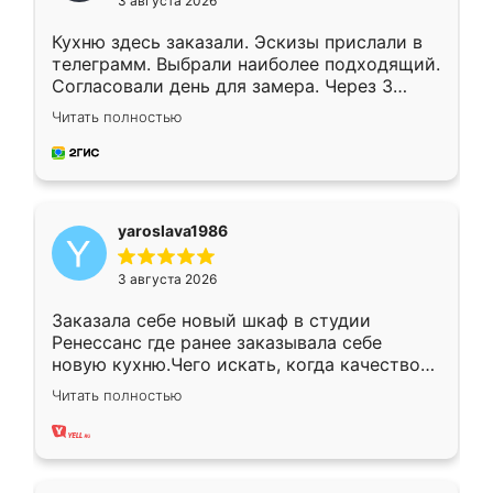
3 августа 2026
Кухню здесь заказали. Эскизы прислали в
телеграмм. Выбрали наиболее подходящий.
Согласовали день для замера. Через 3
недели кухня была уже готова. Остались
Читать полностью
довольны работой. Спасибо Ренессанс
мебель за качественную работу!
yaroslava1986
3 августа 2026
Заказала себе новый шкаф в студии
Ренессанс где ранее заказывала себе
новую кухню.Чего искать, когда качеством
вполне довольна. Служит кухня уже почти
Читать полностью
два года, нареканий нет.