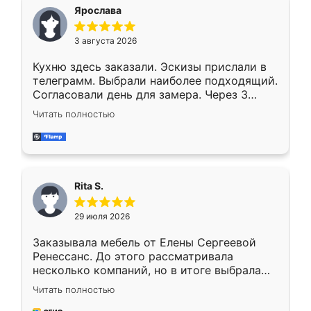
Ярослава
3 августа 2026
Кухню здесь заказали. Эскизы прислали в
телеграмм. Выбрали наиболее подходящий.
Согласовали день для замера. Через 3
недели кухня была уже готова. Остались
Читать полностью
довольны работой. Спасибо Ренессанс
мебель за качественную работу!
Rita S.
29 июля 2026
Заказывала мебель от Елены Сергеевой
Ренессанс. До этого рассматривала
несколько компаний, но в итоге выбрала
эту. Сначала обговорили условия, потом
Читать полностью
приехал замерщик, всё спокойно объяснил