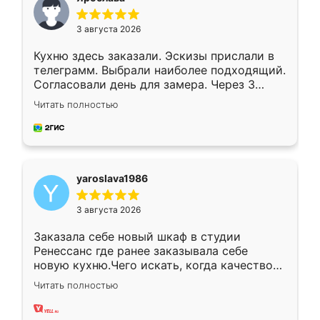
3 августа 2026
Кухню здесь заказали. Эскизы прислали в
телеграмм. Выбрали наиболее подходящий.
Согласовали день для замера. Через 3
недели кухня была уже готова. Остались
Читать полностью
довольны работой. Спасибо Ренессанс
мебель за качественную работу!
yaroslava1986
3 августа 2026
Заказала себе новый шкаф в студии
Ренессанс где ранее заказывала себе
новую кухню.Чего искать, когда качеством
вполне довольна. Служит кухня уже почти
Читать полностью
два года, нареканий нет.