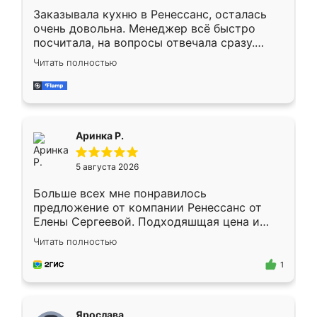
Заказывала кухню в Ренессанс, осталась
очень довольна. Менеджер всё быстро
посчитала, на вопросы отвечала сразу.
Замерщик приехал в субботу, подошёл к
Читать полностью
делу со всей ответственностью. Собрали
за день, ребята работали аккуратно, даже
пыли почти не было. Качество отличное,
ящики ходят плавно, ничего не скрипит.
Всё подошло как влитое.
Аринка Р.
5 августа 2026
Больше всех мне понравилось
предложение от компании Ренессанс от
Елены Сергеевой. Подходяшщая цена и
короткие сроки изготовления. Приехавший
Читать полностью
для замера сотрудник Владислав
предложил по моему эскизу самый
1
подходящий вариант шкафа. Немного его
видоизменил, получилось даже лучше, чем
я хотела.
Ярослава