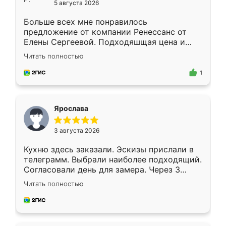
5 августа 2026
Больше всех мне понравилось
предложение от компании Ренессанс от
Елены Сергеевой. Подходяшщая цена и
короткие сроки изготовления. Приехавший
Читать полностью
для замера сотрудник Владислав
предложил по моему эскизу самый
1
подходящий вариант шкафа. Немного его
видоизменил, получилось даже лучше, чем
я хотела.
Ярослава
3 августа 2026
Кухню здесь заказали. Эскизы прислали в
телеграмм. Выбрали наиболее подходящий.
Согласовали день для замера. Через 3
недели кухня была уже готова. Остались
Читать полностью
довольны работой. Спасибо Ренессанс
мебель за качественную работу!