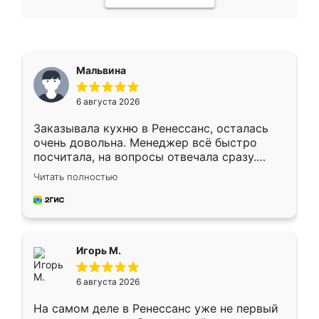
Мальвина
6 августа 2026
Заказывала кухню в Ренессанс, осталась
очень довольна. Менеджер всё быстро
посчитала, на вопросы отвечала сразу.
Замерщик приехал в субботу, подошёл к
Читать полностью
делу со всей ответственностью. Собрали
за день, ребята работали аккуратно, даже
пыли почти не было. Качество отличное,
ящики ходят плавно, ничего не скрипит.
Всё подошло как влитое.
Игорь М.
6 августа 2026
На самом деле в Ренессанс уже не первый