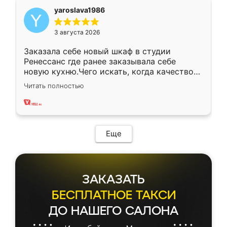
yaroslava1986
3 августа 2026
Заказала себе новый шкаф в студии
Ренессанс где ранее заказывала себе
новую кухню.Чего искать, когда качеством
вполне довольна. Служит кухня уже почти
Читать полностью
два года, нареканий нет.
Еще
ЗАКАЗАТЬ
БЕСПЛАТНОЕ ТАКСИ
ДО НАШЕГО САЛОНА