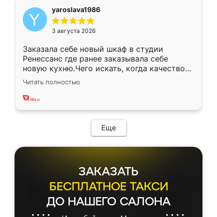
yaroslava1986
3 августа 2026
Заказала себе новый шкаф в студии
Ренессанс где ранее заказывала себе
новую кухню.Чего искать, когда качеством
вполне довольна. Служит кухня уже почти
Читать полностью
два года, нареканий нет.
Еще
ЗАКАЗАТЬ
БЕСПЛАТНОЕ ТАКСИ
ДО НАШЕГО САЛОНА