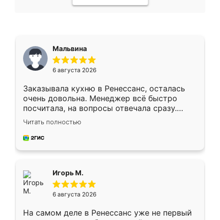
Мальвина
6 августа 2026
Заказывала кухню в Ренессанс, осталась
очень довольна. Менеджер всё быстро
посчитала, на вопросы отвечала сразу.
Замерщик приехал в субботу, подошёл к
Читать полностью
делу со всей ответственностью. Собрали
за день, ребята работали аккуратно, даже
пыли почти не было. Качество отличное,
ящики ходят плавно, ничего не скрипит.
Всё подошло как влитое.
Игорь М.
6 августа 2026
На самом деле в Ренессанс уже не первый