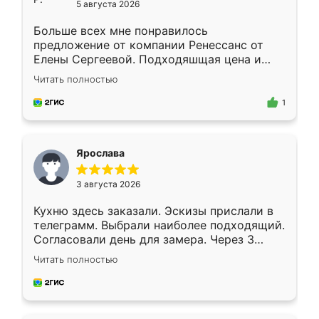
5 августа 2026
Больше всех мне понравилось
предложение от компании Ренессанс от
Елены Сергеевой. Подходяшщая цена и
короткие сроки изготовления. Приехавший
Читать полностью
для замера сотрудник Владислав
предложил по моему эскизу самый
1
подходящий вариант шкафа. Немного его
видоизменил, получилось даже лучше, чем
я хотела.
Ярослава
3 августа 2026
Кухню здесь заказали. Эскизы прислали в
телеграмм. Выбрали наиболее подходящий.
Согласовали день для замера. Через 3
недели кухня была уже готова. Остались
Читать полностью
довольны работой. Спасибо Ренессанс
мебель за качественную работу!