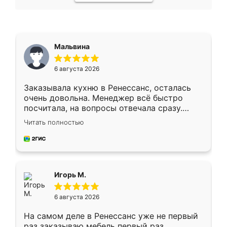
Мальвина
6 августа 2026
Заказывала кухню в Ренессанс, осталась
очень довольна. Менеджер всё быстро
посчитала, на вопросы отвечала сразу.
Замерщик приехал в субботу, подошёл к
Читать полностью
делу со всей ответственностью. Собрали
за день, ребята работали аккуратно, даже
пыли почти не было. Качество отличное,
ящики ходят плавно, ничего не скрипит.
Всё подошло как влитое.
Игорь М.
6 августа 2026
На самом деле в Ренессанс уже не первый
раз заказываю мебель первый раз