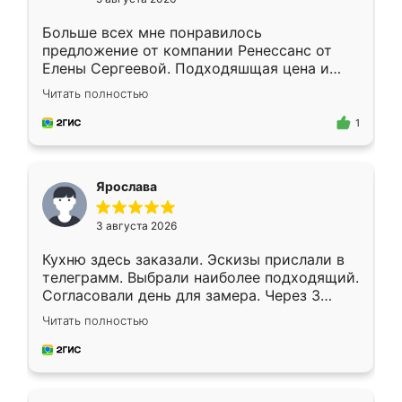
Больше всех мне понравилось
предложение от компании Ренессанс от
Елены Сергеевой. Подходяшщая цена и
короткие сроки изготовления. Приехавший
Читать полностью
для замера сотрудник Владислав
предложил по моему эскизу самый
1
подходящий вариант шкафа. Немного его
видоизменил, получилось даже лучше, чем
я хотела.
Ярослава
3 августа 2026
Кухню здесь заказали. Эскизы прислали в
телеграмм. Выбрали наиболее подходящий.
Согласовали день для замера. Через 3
недели кухня была уже готова. Остались
Читать полностью
довольны работой. Спасибо Ренессанс
мебель за качественную работу!