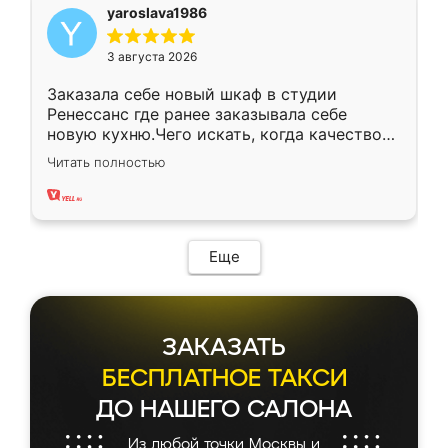
yaroslava1986
3 августа 2026
Заказала себе новый шкаф в студии
Ренессанс где ранее заказывала себе
новую кухню.Чего искать, когда качеством
вполне довольна. Служит кухня уже почти
Читать полностью
два года, нареканий нет.
Еще
ЗАКАЗАТЬ
БЕСПЛАТНОЕ ТАКСИ
ДО НАШЕГО САЛОНА
Из любой точки Москвы и