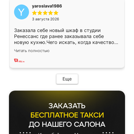
yaroslava1986
3 августа 2026
Заказала себе новый шкаф в студии
Ренессанс где ранее заказывала себе
новую кухню.Чего искать, когда качеством
вполне довольна. Служит кухня уже почти
Читать полностью
два года, нареканий нет.
Еще
ЗАКАЗАТЬ
БЕСПЛАТНОЕ ТАКСИ
ДО НАШЕГО САЛОНА