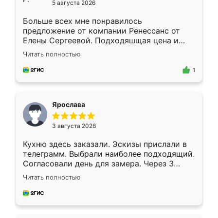
5 августа 2026
Больше всех мне понравилось
предложение от компании Ренессанс от
Елены Сергеевой. Подходяшщая цена и
короткие сроки изготовления. Приехавший
Читать полностью
для замера сотрудник Владислав
предложил по моему эскизу самый
1
подходящий вариант шкафа. Немного его
видоизменил, получилось даже лучше, чем
я хотела.
Ярослава
3 августа 2026
Кухню здесь заказали. Эскизы прислали в
телеграмм. Выбрали наиболее подходящий.
Согласовали день для замера. Через 3
недели кухня была уже готова. Остались
Читать полностью
довольны работой. Спасибо Ренессанс
мебель за качественную работу!