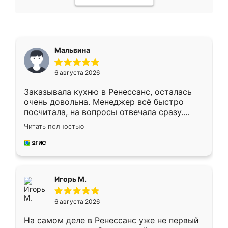
Мальвина
6 августа 2026
Заказывала кухню в Ренессанс, осталась
очень довольна. Менеджер всё быстро
посчитала, на вопросы отвечала сразу.
Замерщик приехал в субботу, подошёл к
Читать полностью
делу со всей ответственностью. Собрали
за день, ребята работали аккуратно, даже
пыли почти не было. Качество отличное,
ящики ходят плавно, ничего не скрипит.
Всё подошло как влитое.
Игорь М.
6 августа 2026
На самом деле в Ренессанс уже не первый