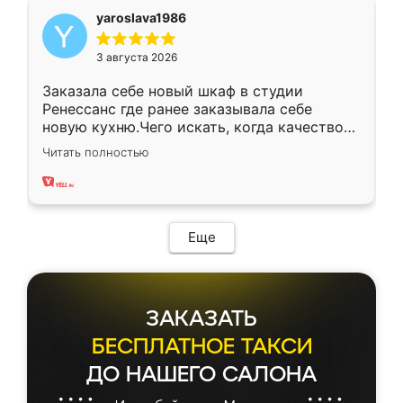
yaroslava1986
3 августа 2026
Заказала себе новый шкаф в студии
Ренессанс где ранее заказывала себе
новую кухню.Чего искать, когда качеством
вполне довольна. Служит кухня уже почти
Читать полностью
два года, нареканий нет.
Еще
ЗАКАЗАТЬ
БЕСПЛАТНОЕ ТАКСИ
ДО НАШЕГО САЛОНА