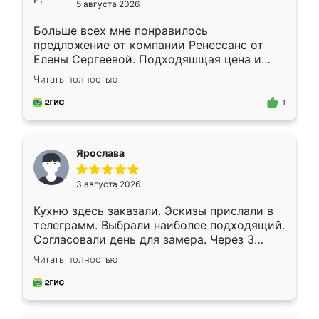
5 августа 2026
Больше всех мне понравилось
предложение от компании Ренессанс от
Елены Сергеевой. Подходяшщая цена и
короткие сроки изготовления. Приехавший
Читать полностью
для замера сотрудник Владислав
предложил по моему эскизу самый
1
подходящий вариант шкафа. Немного его
видоизменил, получилось даже лучше, чем
я хотела.
Ярослава
3 августа 2026
Кухню здесь заказали. Эскизы прислали в
телеграмм. Выбрали наиболее подходящий.
Согласовали день для замера. Через 3
недели кухня была уже готова. Остались
Читать полностью
довольны работой. Спасибо Ренессанс
мебель за качественную работу!