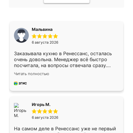
Мальвина
6 августа 2026
Заказывала кухню в Ренессанс, осталась
очень довольна. Менеджер всё быстро
посчитала, на вопросы отвечала сразу.
Замерщик приехал в субботу, подошёл к
Читать полностью
делу со всей ответственностью. Собрали
за день, ребята работали аккуратно, даже
пыли почти не было. Качество отличное,
ящики ходят плавно, ничего не скрипит.
Всё подошло как влитое.
Игорь М.
6 августа 2026
На самом деле в Ренессанс уже не первый