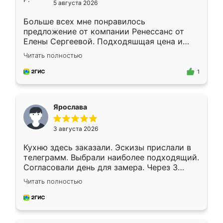
5 августа 2026
Больше всех мне понравилось
предложение от компании Ренессанс от
Елены Сергеевой. Подходяшщая цена и
короткие сроки изготовления. Приехавший
Читать полностью
для замера сотрудник Владислав
предложил по моему эскизу самый
1
подходящий вариант шкафа. Немного его
видоизменил, получилось даже лучше, чем
я хотела.
Ярослава
3 августа 2026
Кухню здесь заказали. Эскизы прислали в
телеграмм. Выбрали наиболее подходящий.
Согласовали день для замера. Через 3
недели кухня была уже готова. Остались
Читать полностью
довольны работой. Спасибо Ренессанс
мебель за качественную работу!