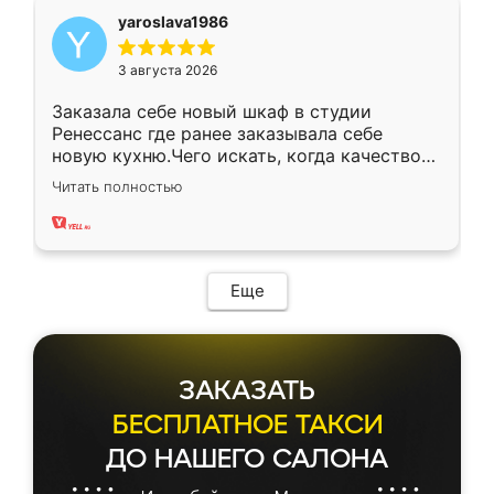
yaroslava1986
3 августа 2026
Заказала себе новый шкаф в студии
Ренессанс где ранее заказывала себе
новую кухню.Чего искать, когда качеством
вполне довольна. Служит кухня уже почти
Читать полностью
два года, нареканий нет.
Еще
ЗАКАЗАТЬ
БЕСПЛАТНОЕ ТАКСИ
ДО НАШЕГО САЛОНА