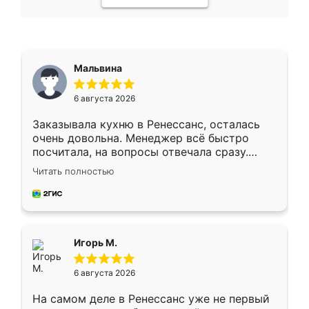
Мальвина
6 августа 2026
Заказывала кухню в Ренессанс, осталась
очень довольна. Менеджер всё быстро
посчитала, на вопросы отвечала сразу.
Замерщик приехал в субботу, подошёл к
Читать полностью
делу со всей ответственностью. Собрали
за день, ребята работали аккуратно, даже
пыли почти не было. Качество отличное,
ящики ходят плавно, ничего не скрипит.
Всё подошло как влитое.
Игорь М.
6 августа 2026
На самом деле в Ренессанс уже не первый