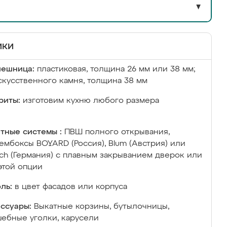
▼
ики
лешница:
пластиковая, толщина 26 мм или 38 мм;
скусственного камня, толщина 38 мм
риты:
изготовим кухню любого размера
тные системы :
ПВШ полного открывания,
ембоксы BOYARD (Россия), Blum (Австрия) или
ich (Германия) с плавным закрыванием дверок или
этой опции
ль:
в цвет фасадов или корпуса
ссуары:
Выкатные корзины, бутылочницы,
ебные уголки, карусели