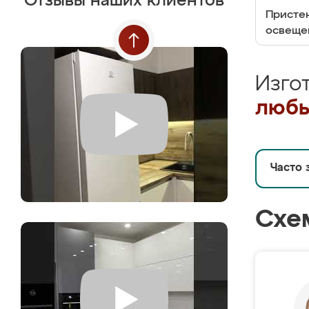
Отзывы наших клиентов
Пристен
освеще
Изго
любы
Часто 
Схе