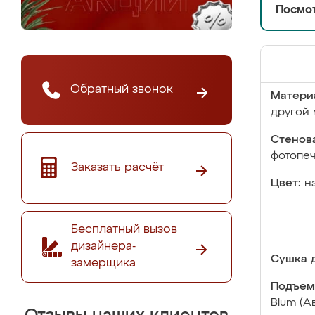
Посмот
Обратный звонок
Матери
другой 
Стенова
фотопе
Заказать расчёт
Цвет:
н
Бесплатный вызов
дизайнера-
Сушка д
замерщика
Подъем
Blum (А