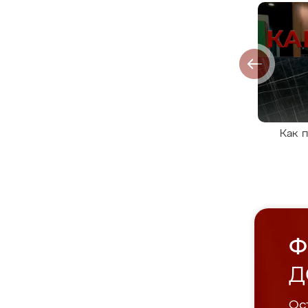
Как 
Ф
Д
Ост