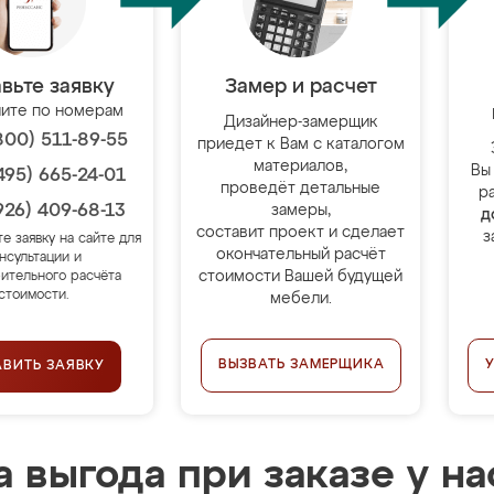
вьте заявку
Замер и расчет
ите по номерам
Дизайнер-замерщик
800) 511-89-55
приедет к Вам с каталогом
материалов,
Вы
495) 665-24-01
проведёт детальные
р
926) 409-68-13
замеры,
д
составит проект и сделает
з
те заявку на сайте для
окончательный расчёт
нсультации и
стоимости Вашей будущей
ительного расчёта
стоимости.
мебели.
ВЫЗВАТЬ ЗАМЕРЩИКА
АВИТЬ ЗАЯВКУ
 выгода при заказе у на