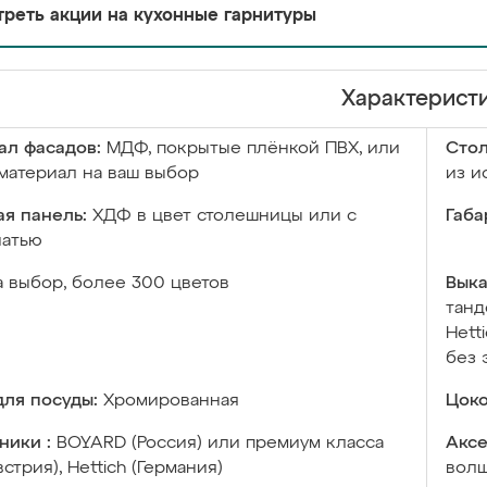
реть акции на кухонные гарнитуры
Характерист
ал фасадов:
МДФ, покрытые плёнкой ПВХ, или
Сто
материал на ваш выбор
из и
я панель:
ХДФ в цвет столешницы или с
Габа
чатью
а выбор, более 300 цветов
Выка
танд
Hett
без 
ля посуды:
Хромированная
Цоко
ники :
BOYARD (Россия) или премиум класса
Аксе
встрия), Hettich (Германия)
волш