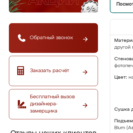
Посмот
Обратный звонок
Матери
другой 
Стенова
фотопе
Заказать расчёт
Цвет:
н
Бесплатный вызов
дизайнера-
Сушка д
замерщика
Подъем
Blum (А