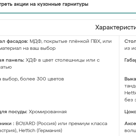
реть акции на кухонные гарнитуры
Характерист
ал фасадов:
МДФ, покрытые плёнкой ПВХ, или
Сто
материал на ваш выбор
из и
я панель:
ХДФ в цвет столешницы или с
Габа
чатью
а выбор, более 300 цветов
Выка
танд
Hett
без 
ля посуды:
Хромированная
Цоко
ники :
BOYARD (Россия) или премиум класса
Аксе
встрия), Hettich (Германия)
волш