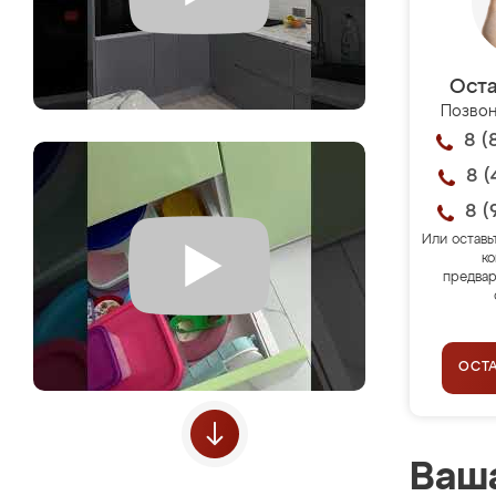
Оста
Позвон
8 (
8 (
8 (
Или оставь
ко
предвар
ОСТ
Ваша