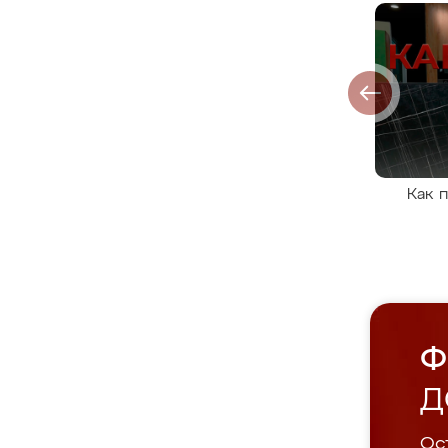
Как 
Ф
Д
Ост