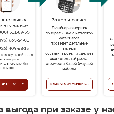
вьте заявку
Замер и расчет
ите по номерам
Дизайнер-замерщик
800) 511-89-55
приедет к Вам с каталогом
материалов,
Вы
495) 665-24-01
проведёт детальные
р
926) 409-68-13
замеры,
д
составит проект и сделает
з
те заявку на сайте для
окончательный расчёт
нсультации и
стоимости Вашей будущей
ительного расчёта
стоимости.
мебели.
ВЫЗВАТЬ ЗАМЕРЩИКА
АВИТЬ ЗАЯВКУ
 выгода при заказе у на