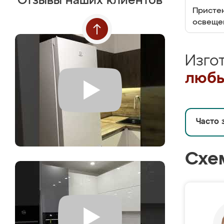
Отзывы наших клиентов
Пристен
освеще
Изго
любы
Часто 
Схе