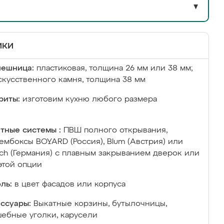
▼
ики
лешница:
пластиковая, толщина 26 мм или 38 мм;
скусственного камня, толщина 38 мм
риты:
изготовим кухню любого размера
тные системы :
ПВШ полного открывания,
ембоксы BOYARD (Россия), Blum (Австрия) или
ich (Германия) с плавным закрыванием дверок или
этой опции
ль:
в цвет фасадов или корпуса
ссуары:
Выкатные корзины, бутылочницы,
ебные уголки, карусели