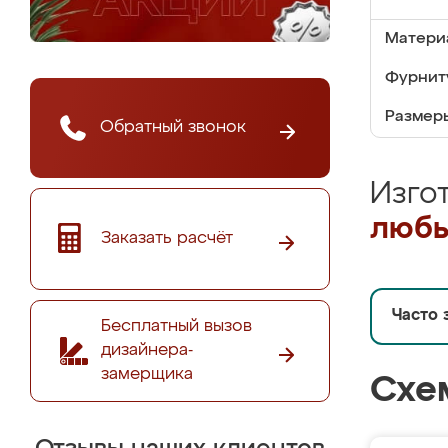
Матери
Фурнит
Размер
Обратный звонок
Изго
любы
Заказать расчёт
Часто 
Бесплатный вызов
дизайнера-
замерщика
Схе