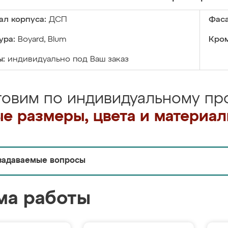
ал корпуса:
ДСП
Фаса
ура:
Boyard, Blum
Кром
ы:
индивидуально под Ваш заказ
товим по индивидуальному про
е размеры, цвета и материа
задаваемые вопросы
ма работы