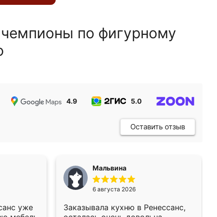
 чемпионы по фигурному
ю
4.9
5.0
5.0
Оставить отзыв
Мальвина
6 августа 2026
санс уже
Заказывала кухню в Ренессанс,