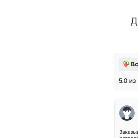
Д
Вс
5.0
из 
Заказыв