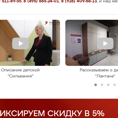
 511-89-55
,
8 (495) 665-24-01
,
8 (926) 409-68-13
, и наш м
Описание детской
Рассказываем о д
"Сильвания"
"Лантана"
ИКСИРУЕМ СКИДКУ В 5%