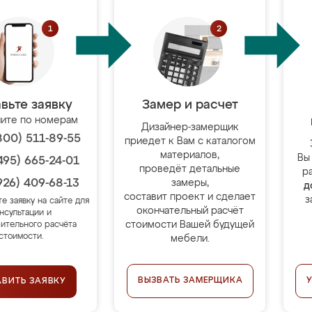
вьте заявку
Замер и расчет
ите по номерам
Дизайнер-замерщик
800) 511-89-55
приедет к Вам с каталогом
материалов,
Вы
495) 665-24-01
проведёт детальные
р
926) 409-68-13
замеры,
д
составит проект и сделает
з
те заявку на сайте для
окончательный расчёт
нсультации и
стоимости Вашей будущей
ительного расчёта
стоимости.
мебели.
ВЫЗВАТЬ ЗАМЕРЩИКА
АВИТЬ ЗАЯВКУ