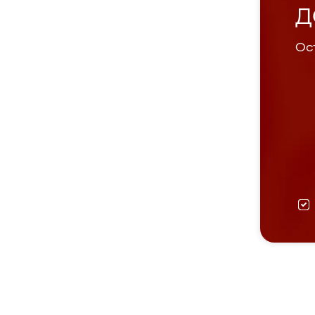
Д
Ост