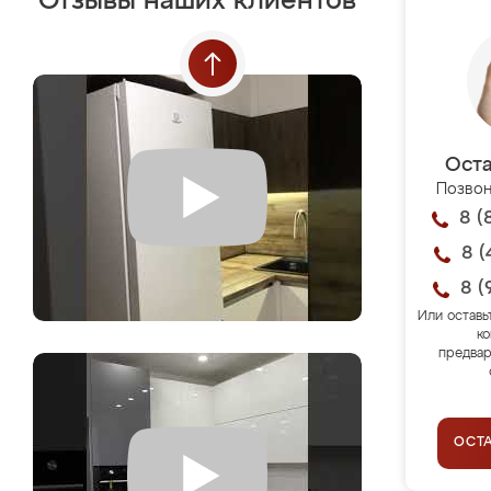
Отзывы наших клиентов
Оста
Позвон
8 (
8 (
8 (
Или оставь
ко
предвар
ОСТ