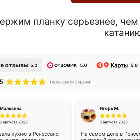
ержим планку серьезнее, чем
катани
е отзывы
5.0
5.0
5.0
5
На основе
945
оценок
Мальвина
Игорь М.
6 августа 2026
6 августа 2026
ала кухню в Ренессанс,
На самом деле в Ренес