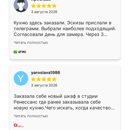
3 августа 2026
Кухню здесь заказали. Эскизы прислали в
телеграмм. Выбрали наиболее подходящий.
Согласовали день для замера. Через 3
недели кухня была уже готова. Остались
Читать полностью
довольны работой. Спасибо Ренессанс
мебель за качественную работу!
yaroslava1986
3 августа 2026
Заказала себе новый шкаф в студии
Ренессанс где ранее заказывала себе
новую кухню.Чего искать, когда качеством
вполне довольна. Служит кухня уже почти
Читать полностью
два года, нареканий нет.