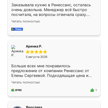
Заказывала кухню в Ренессанс, осталась
очень довольна. Менеджер всё быстро
посчитала, на вопросы отвечала сразу.
Замерщик приехал в субботу, подошёл к
Читать полностью
делу со всей ответственностью. Собрали
за день, ребята работали аккуратно, даже
пыли почти не было. Качество отличное,
ящики ходят плавно, ничего не скрипит.
Всё подошло как влитое.
Аринка Р.
5 августа 2026
Больше всех мне понравилось
предложение от компании Ренессанс от
Елены Сергеевой. Подходяшщая цена и
короткие сроки изготовления. Приехавший
Читать полностью
для замера сотрудник Владислав
предложил по моему эскизу самый
1
подходящий вариант шкафа. Немного его
видоизменил, получилось даже лучше, чем
я хотела.
Ярослава