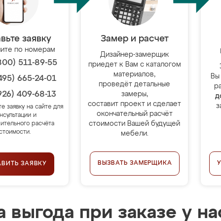
вьте заявку
Замер и расчет
ите по номерам
Дизайнер-замерщик
800) 511-89-55
приедет к Вам с каталогом
материалов,
Вы
495) 665-24-01
проведёт детальные
р
926) 409-68-13
замеры,
д
составит проект и сделает
з
те заявку на сайте для
окончательный расчёт
нсультации и
стоимости Вашей будущей
ительного расчёта
стоимости.
мебели.
ВЫЗВАТЬ ЗАМЕРЩИКА
АВИТЬ ЗАЯВКУ
 выгода при заказе у на