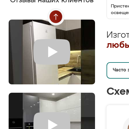
Отзывы наших клиентов
Пристен
освеще
Изго
любы
Часто 
Схе