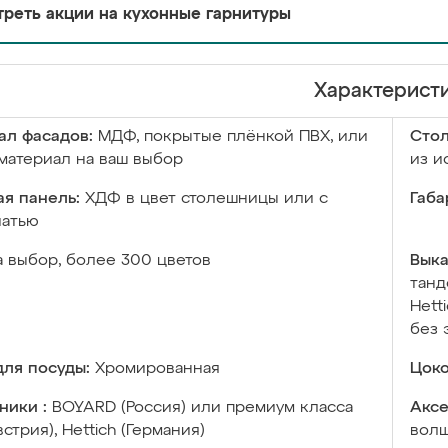
реть акции на кухонные гарнитуры
Характерист
ал фасадов:
МДФ, покрытые плёнкой ПВХ, или
Сто
материал на ваш выбор
из и
я панель:
ХДФ в цвет столешницы или с
Габа
чатью
а выбор, более 300 цветов
Выка
танд
Hett
без 
ля посуды:
Хромированная
Цоко
ники :
BOYARD (Россия) или премиум класса
Аксе
встрия), Hettich (Германия)
волш