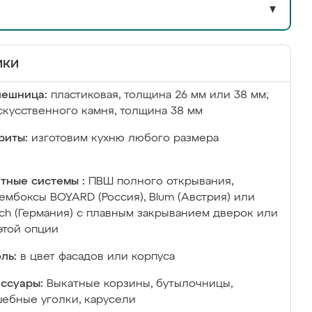
▼
ики
лешница:
пластиковая, толщина 26 мм или 38 мм;
скусственного камня, толщина 38 мм
риты:
изготовим кухню любого размера
тные системы :
ПВШ полного открывания,
ембоксы BOYARD (Россия), Blum (Австрия) или
ich (Германия) с плавным закрыванием дверок или
этой опции
ль:
в цвет фасадов или корпуса
ссуары:
Выкатные корзины, бутылочницы,
ебные уголки, карусели