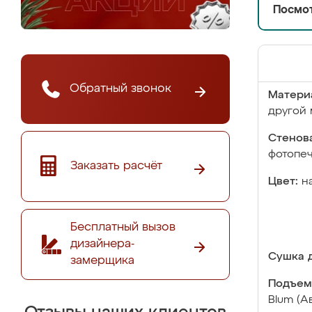
Посмот
Обратный звонок
Матери
другой 
Стенова
фотопе
Заказать расчёт
Цвет:
н
Бесплатный вызов
дизайнера-
Сушка д
замерщика
Подъем
Blum (А