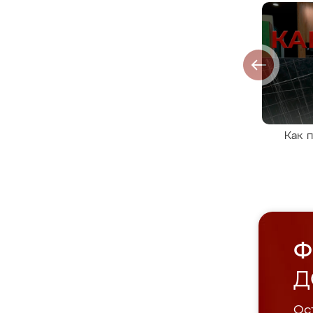
Как 
Ф
Д
Ост