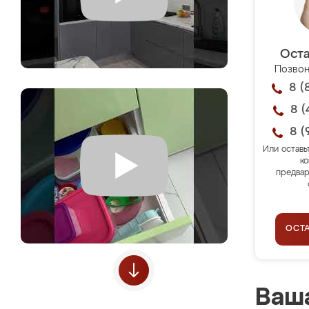
Оста
Позвон
8 (
8 (
8 (
Или оставь
ко
предвар
ОСТ
Ваша