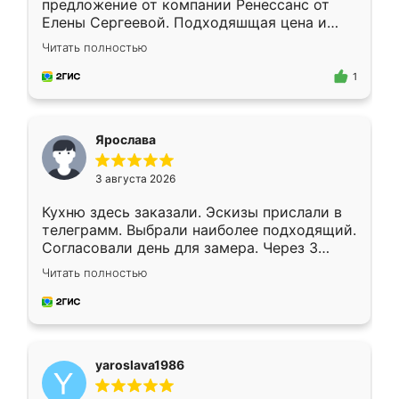
предложение от компании Ренессанс от
Елены Сергеевой. Подходяшщая цена и
короткие сроки изготовления. Приехавший
Читать полностью
для замера сотрудник Владислав
предложил по моему эскизу самый
1
подходящий вариант шкафа. Немного его
видоизменил, получилось даже лучше, чем
я хотела.
Ярослава
3 августа 2026
Кухню здесь заказали. Эскизы прислали в
телеграмм. Выбрали наиболее подходящий.
Согласовали день для замера. Через 3
недели кухня была уже готова. Остались
Читать полностью
довольны работой. Спасибо Ренессанс
мебель за качественную работу!
yaroslava1986