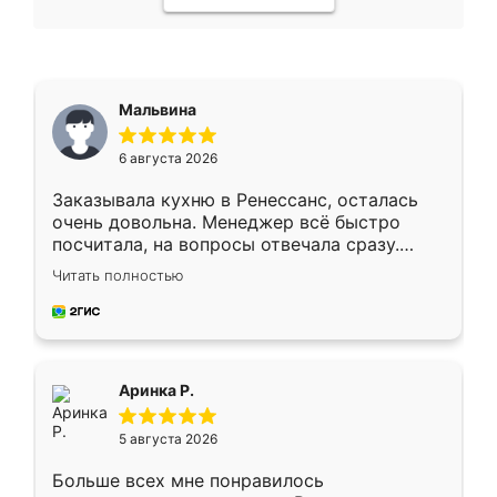
Мальвина
6 августа 2026
Заказывала кухню в Ренессанс, осталась
очень довольна. Менеджер всё быстро
посчитала, на вопросы отвечала сразу.
Замерщик приехал в субботу, подошёл к
Читать полностью
делу со всей ответственностью. Собрали
за день, ребята работали аккуратно, даже
пыли почти не было. Качество отличное,
ящики ходят плавно, ничего не скрипит.
Всё подошло как влитое.
Аринка Р.
5 августа 2026
Больше всех мне понравилось