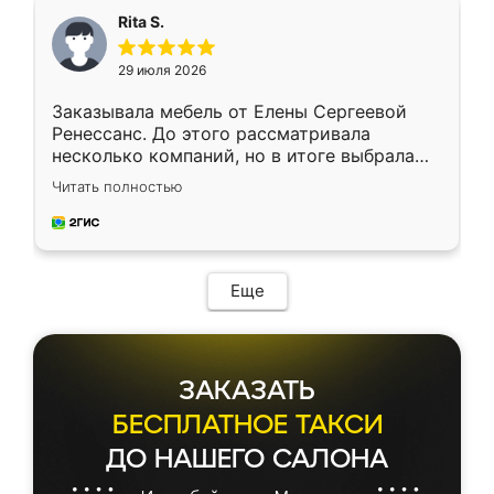
Rita S.
29 июля 2026
Заказывала мебель от Елены Сергеевой
Ренессанс. До этого рассматривала
несколько компаний, но в итоге выбрала
эту. Сначала обговорили условия, потом
Читать полностью
приехал замерщик, всё спокойно объяснил
и снял размеры. Изготовили в срок, с
доставкой тоже никаких проблем не
возникло. Сборку выполнили аккуратно,
мебель сразу встала на свое место без
Еще
каких-либо доработок. Качеством осталась
довольна, все выглядит так, как и ожидала.
ЗАКАЗАТЬ
БЕСПЛАТНОЕ ТАКСИ
ДО НАШЕГО САЛОНА