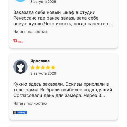
3 августа 2026
Заказала себе новый шкаф в студии
Ренессанс где ранее заказывала себе
новую кухню.Чего искать, когда качеством
вполне довольна. Служит кухня уже почти
Читать полностью
два года, нареканий нет.
Ярослава
3 августа 2026
Кухню здесь заказали. Эскизы прислали в
телеграмм. Выбрали наиболее подходящий.
Согласовали день для замера. Через 3
недели кухня была уже готова. Остались
Читать полностью
довольны работой. Спасибо Ренессанс
мебель за качественную работу!