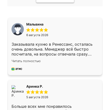
Мальвина
6 августа 2026
Заказывала кухню в Ренессанс, осталась
очень довольна. Менеджер всё быстро
посчитала, на вопросы отвечала сразу.
Замерщик приехал в субботу, подошёл к
Читать полностью
делу со всей ответственностью. Собрали
за день, ребята работали аккуратно, даже
пыли почти не было. Качество отличное,
ящики ходят плавно, ничего не скрипит.
Всё подошло как влитое.
Аринка Р.
5 августа 2026
Больше всех мне понравилось