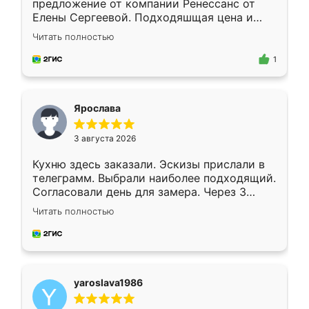
предложение от компании Ренессанс от
Елены Сергеевой. Подходяшщая цена и
короткие сроки изготовления. Приехавший
Читать полностью
для замера сотрудник Владислав
предложил по моему эскизу самый
1
подходящий вариант шкафа. Немного его
видоизменил, получилось даже лучше, чем
я хотела.
Ярослава
3 августа 2026
Кухню здесь заказали. Эскизы прислали в
телеграмм. Выбрали наиболее подходящий.
Согласовали день для замера. Через 3
недели кухня была уже готова. Остались
Читать полностью
довольны работой. Спасибо Ренессанс
мебель за качественную работу!
yaroslava1986