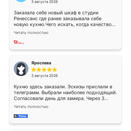
3 августа 2026
Заказала себе новый шкаф в студии
Ренессанс где ранее заказывала себе
новую кухню.Чего искать, когда качеством
вполне довольна. Служит кухня уже почти
Читать полностью
два года, нареканий нет.
Ярослава
3 августа 2026
Кухню здесь заказали. Эскизы прислали в
телеграмм. Выбрали наиболее подходящий.
Согласовали день для замера. Через 3
недели кухня была уже готова. Остались
Читать полностью
довольны работой. Спасибо Ренессанс
мебель за качественную работу!