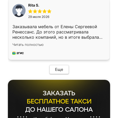
Rita S.
29 июля 2026
Заказывала мебель от Елены Сергеевой
Ренессанс. До этого рассматривала
несколько компаний, но в итоге выбрала
эту. Сначала обговорили условия, потом
Читать полностью
приехал замерщик, всё спокойно объяснил
и снял размеры. Изготовили в срок, с
доставкой тоже никаких проблем не
возникло. Сборку выполнили аккуратно,
мебель сразу встала на свое место без
Еще
каких-либо доработок. Качеством осталась
довольна, все выглядит так, как и ожидала.
ЗАКАЗАТЬ
БЕСПЛАТНОЕ ТАКСИ
ДО НАШЕГО САЛОНА