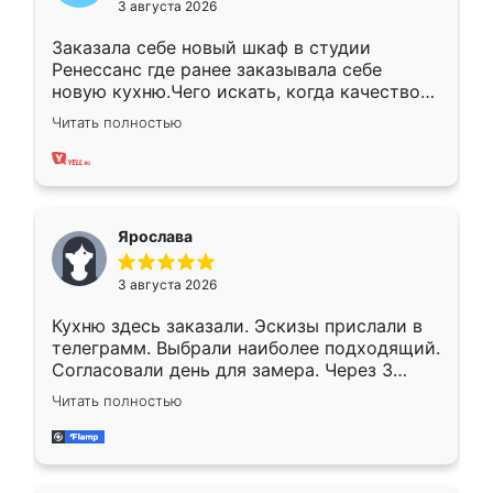
3 августа 2026
Заказала себе новый шкаф в студии
Ренессанс где ранее заказывала себе
новую кухню.Чего искать, когда качеством
вполне довольна. Служит кухня уже почти
Читать полностью
два года, нареканий нет.
Ярослава
3 августа 2026
Кухню здесь заказали. Эскизы прислали в
телеграмм. Выбрали наиболее подходящий.
Согласовали день для замера. Через 3
недели кухня была уже готова. Остались
Читать полностью
довольны работой. Спасибо Ренессанс
мебель за качественную работу!