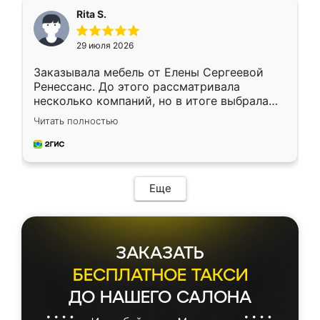
Rita S.
29 июля 2026
Заказывала мебель от Елены Сергеевой
Ренессанс. До этого рассматривала
несколько компаний, но в итоге выбрала
эту. Сначала обговорили условия, потом
Читать полностью
приехал замерщик, всё спокойно объяснил
и снял размеры. Изготовили в срок, с
доставкой тоже никаких проблем не
возникло. Сборку выполнили аккуратно,
мебель сразу встала на свое место без
Еще
каких-либо доработок. Качеством осталась
довольна, все выглядит так, как и ожидала.
ЗАКАЗАТЬ
БЕСПЛАТНОЕ ТАКСИ
ДО НАШЕГО САЛОНА