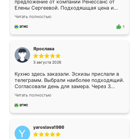
предложение от компании Ренессанс от
Елены Сергеевой. Подходяшщая цена и
короткие сроки изготовления. Приехавший
Читать полностью
для замера сотрудник Владислав
предложил по моему эскизу самый
1
подходящий вариант шкафа. Немного его
видоизменил, получилось даже лучше, чем
я хотела.
Ярослава
3 августа 2026
Кухню здесь заказали. Эскизы прислали в
телеграмм. Выбрали наиболее подходящий.
Согласовали день для замера. Через 3
недели кухня была уже готова. Остались
Читать полностью
довольны работой. Спасибо Ренессанс
мебель за качественную работу!
yaroslava1986