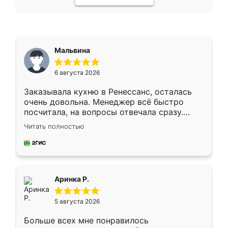
Мальвина
6 августа 2026
Заказывала кухню в Ренессанс, осталась
очень довольна. Менеджер всё быстро
посчитала, на вопросы отвечала сразу.
Замерщик приехал в субботу, подошёл к
Читать полностью
делу со всей ответственностью. Собрали
за день, ребята работали аккуратно, даже
пыли почти не было. Качество отличное,
ящики ходят плавно, ничего не скрипит.
Всё подошло как влитое.
Аринка Р.
5 августа 2026
Больше всех мне понравилось