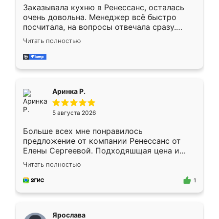
Заказывала кухню в Ренессанс, осталась
очень довольна. Менеджер всё быстро
посчитала, на вопросы отвечала сразу.
Замерщик приехал в субботу, подошёл к
Читать полностью
делу со всей ответственностью. Собрали
за день, ребята работали аккуратно, даже
пыли почти не было. Качество отличное,
ящики ходят плавно, ничего не скрипит.
Всё подошло как влитое.
Аринка Р.
5 августа 2026
Больше всех мне понравилось
предложение от компании Ренессанс от
Елены Сергеевой. Подходяшщая цена и
короткие сроки изготовления. Приехавший
Читать полностью
для замера сотрудник Владислав
предложил по моему эскизу самый
1
подходящий вариант шкафа. Немного его
видоизменил, получилось даже лучше, чем
я хотела.
Ярослава