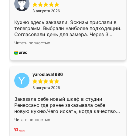
3 августа 2026
Кухню здесь заказали. Эскизы прислали в
телеграмм. Выбрали наиболее подходящий.
Согласовали день для замера. Через 3
недели кухня была уже готова. Остались
Читать полностью
довольны работой. Спасибо Ренессанс
мебель за качественную работу!
yaroslava1986
3 августа 2026
Заказала себе новый шкаф в студии
Ренессанс где ранее заказывала себе
новую кухню.Чего искать, когда качеством
вполне довольна. Служит кухня уже почти
Читать полностью
два года, нареканий нет.