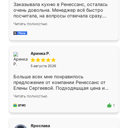
Заказывала кухню в Ренессанс, осталась
очень довольна. Менеджер всё быстро
посчитала, на вопросы отвечала сразу.
Замерщик приехал в субботу, подошёл к
Читать полностью
делу со всей ответственностью. Собрали
за день, ребята работали аккуратно, даже
пыли почти не было. Качество отличное,
ящики ходят плавно, ничего не скрипит.
Всё подошло как влитое.
Аринка Р.
5 августа 2026
Больше всех мне понравилось
предложение от компании Ренессанс от
Елены Сергеевой. Подходяшщая цена и
короткие сроки изготовления. Приехавший
Читать полностью
для замера сотрудник Владислав
предложил по моему эскизу самый
1
подходящий вариант шкафа. Немного его
видоизменил, получилось даже лучше, чем
я хотела.
Ярослава