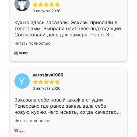
3 августа 2026
Кухню здесь заказали. Эскизы прислали в
телеграмм. Выбрали наиболее подходящий.
Согласовали день для замера. Через 3
недели кухня была уже готова. Остались
Читать полностью
довольны работой. Спасибо Ренессанс
мебель за качественную работу!
yaroslava1986
3 августа 2026
Заказала себе новый шкаф в студии
Ренессанс где ранее заказывала себе
новую кухню.Чего искать, когда качеством
вполне довольна. Служит кухня уже почти
Читать полностью
два года, нареканий нет.