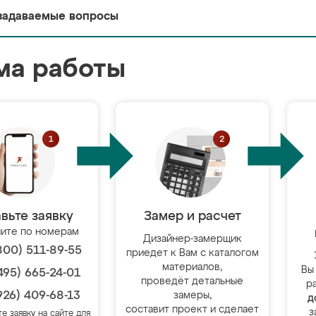
задаваемые вопросы
ма работы
вьте заявку
Замер и расчет
ите по номерам
Дизайнер-замерщик
800) 511-89-55
приедет к Вам с каталогом
материалов,
Вы
495) 665-24-01
проведёт детальные
р
926) 409-68-13
замеры,
д
составит проект и сделает
з
те заявку на сайте для