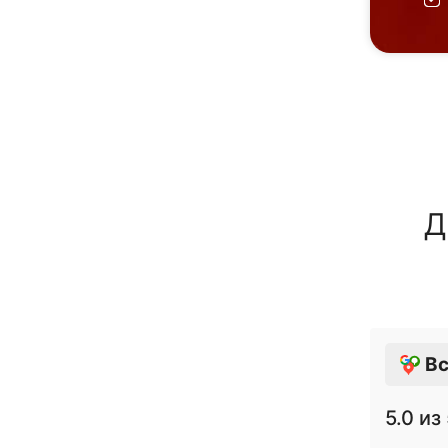
Д
Вс
5.0
из 