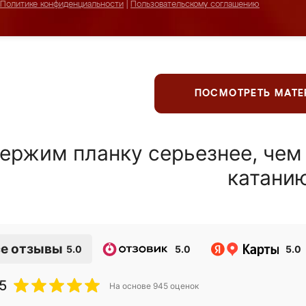
Политике конфиденциальности
|
Пользовательскому соглашению
ПОСМОТРЕТЬ МАТ
ержим планку серьезнее, чем
катани
е отзывы
5.0
5.0
5.0
5
На основе
945
оценок