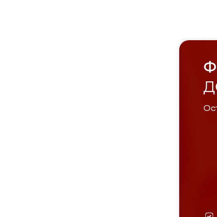
Ф
Д
Ост