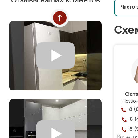
Отзывы наших клиентов
Часто 
Схе
Оста
Позвон
8 (
8 (
8 (
Или оставь