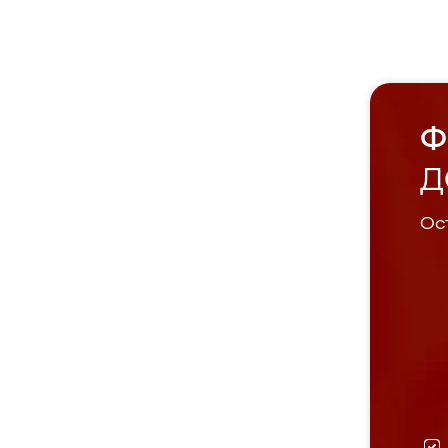
Ф
Д
Ост