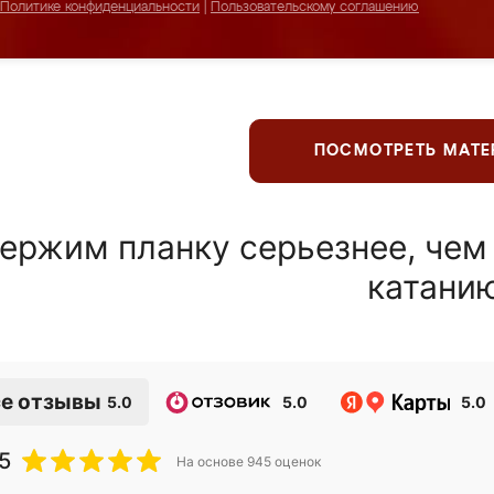
Политике конфиденциальности
|
Пользовательскому соглашению
ПОСМОТРЕТЬ МАТ
ержим планку серьезнее, чем
катани
е отзывы
5.0
5.0
5.0
5
На основе
945
оценок