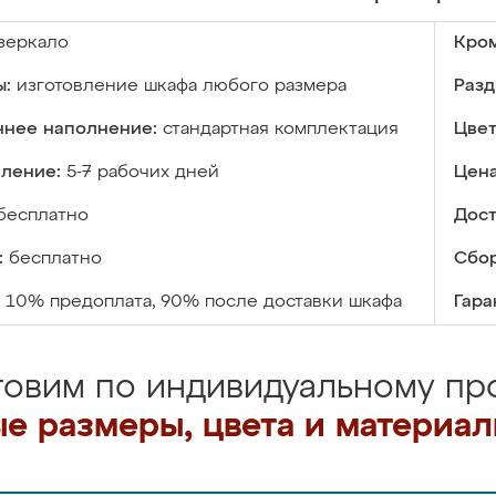
зеркало
Кром
ы:
изготовление шкафа любого размера
Разд
ннее наполнение:
стандартная комплектация
Цвет
вление:
5-7 рабочих дней
Цена
бесплатно
Дост
:
бесплатно
Сбор
10% предоплата, 90% после доставки шкафа
Гара
товим по индивидуальному про
е размеры, цвета и материа