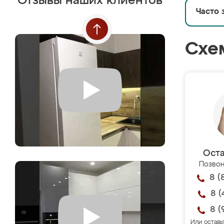
Отзывы наших клиентов
Часто 
Схе
Оста
Позвон
8 (
8 (
8 (
Или оставь