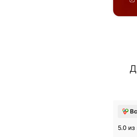
Д
Вс
5.0
из 