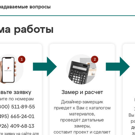
задаваемые вопросы
ма работы
вьте заявку
Замер и расчет
ите по номерам
Дизайнер-замерщик
800) 511-89-55
приедет к Вам с каталогом
материалов,
Вы
495) 665-24-01
проведёт детальные
р
926) 409-68-13
замеры,
д
составит проект и сделает
з
те заявку на сайте для