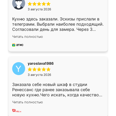
3 августа 2026
Кухню здесь заказали. Эскизы прислали в
телеграмм. Выбрали наиболее подходящий.
Согласовали день для замера. Через 3
недели кухня была уже готова. Остались
Читать полностью
довольны работой. Спасибо Ренессанс
мебель за качественную работу!
yaroslava1986
3 августа 2026
Заказала себе новый шкаф в студии
Ренессанс где ранее заказывала себе
новую кухню.Чего искать, когда качеством
вполне довольна. Служит кухня уже почти
Читать полностью
два года, нареканий нет.