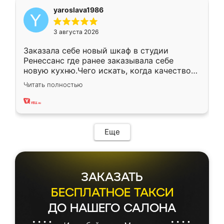
yaroslava1986
3 августа 2026
Заказала себе новый шкаф в студии
Ренессанс где ранее заказывала себе
новую кухню.Чего искать, когда качеством
вполне довольна. Служит кухня уже почти
Читать полностью
два года, нареканий нет.
Еще
ЗАКАЗАТЬ
БЕСПЛАТНОЕ ТАКСИ
ДО НАШЕГО САЛОНА