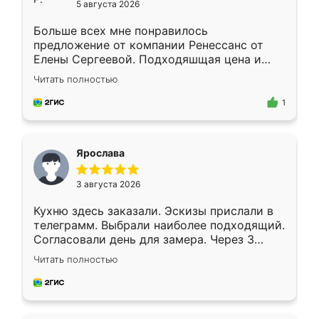
5 августа 2026
Больше всех мне понравилось
предложение от компании Ренессанс от
Елены Сергеевой. Подходяшщая цена и
короткие сроки изготовления. Приехавший
Читать полностью
для замера сотрудник Владислав
предложил по моему эскизу самый
1
подходящий вариант шкафа. Немного его
видоизменил, получилось даже лучше, чем
я хотела.
Ярослава
3 августа 2026
Кухню здесь заказали. Эскизы прислали в
телеграмм. Выбрали наиболее подходящий.
Согласовали день для замера. Через 3
недели кухня была уже готова. Остались
Читать полностью
довольны работой. Спасибо Ренессанс
мебель за качественную работу!