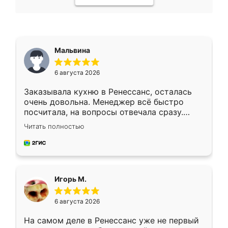
Мальвина
6 августа 2026
Заказывала кухню в Ренессанс, осталась
очень довольна. Менеджер всё быстро
посчитала, на вопросы отвечала сразу.
Замерщик приехал в субботу, подошёл к
Читать полностью
делу со всей ответственностью. Собрали
за день, ребята работали аккуратно, даже
пыли почти не было. Качество отличное,
ящики ходят плавно, ничего не скрипит.
Всё подошло как влитое.
Игорь М.
6 августа 2026
На самом деле в Ренессанс уже не первый