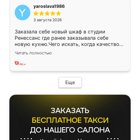
yaroslava1986
3 августа 2026
Заказала себе новый шкаф в студии
Ренессанс где ранее заказывала себе
новую кухню.Чего искать, когда качеством
вполне довольна. Служит кухня уже почти
Читать полностью
два года, нареканий нет.
Еще
ЗАКАЗАТЬ
БЕСПЛАТНОЕ ТАКСИ
ДО НАШЕГО САЛОНА