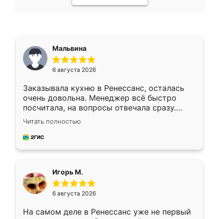
Мальвина
6 августа 2026
Заказывала кухню в Ренессанс, осталась
очень довольна. Менеджер всё быстро
посчитала, на вопросы отвечала сразу.
Замерщик приехал в субботу, подошёл к
Читать полностью
делу со всей ответственностью. Собрали
за день, ребята работали аккуратно, даже
пыли почти не было. Качество отличное,
ящики ходят плавно, ничего не скрипит.
Всё подошло как влитое.
Игорь М.
6 августа 2026
На самом деле в Ренессанс уже не первый