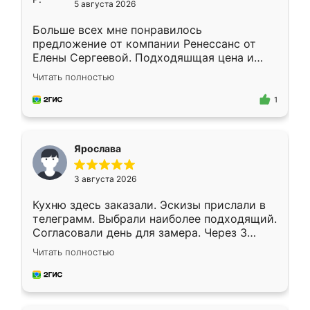
5 августа 2026
Больше всех мне понравилось
предложение от компании Ренессанс от
Елены Сергеевой. Подходяшщая цена и
короткие сроки изготовления. Приехавший
Читать полностью
для замера сотрудник Владислав
предложил по моему эскизу самый
1
подходящий вариант шкафа. Немного его
видоизменил, получилось даже лучше, чем
я хотела.
Ярослава
3 августа 2026
Кухню здесь заказали. Эскизы прислали в
телеграмм. Выбрали наиболее подходящий.
Согласовали день для замера. Через 3
недели кухня была уже готова. Остались
Читать полностью
довольны работой. Спасибо Ренессанс
мебель за качественную работу!