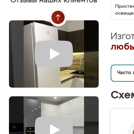
Отзывы наших клиентов
Пристен
освеще
Изго
любы
Часто 
Схе