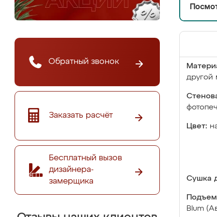
Посмот
Обратный звонок
Матери
другой 
Стенова
фотопе
Заказать расчёт
Цвет:
н
Бесплатный вызов
дизайнера-
Сушка д
замерщика
Подъем
Blum (А