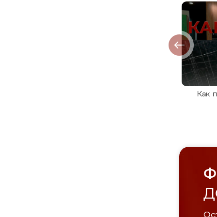
Как 
Ф
Д
Ост