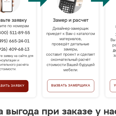
вьте заявку
Замер и расчет
ите по номерам
Дизайнер-замерщик
800) 511-89-55
приедет к Вам с каталогом
материалов,
Вы
495) 665-24-01
проведёт детальные
р
926) 409-68-13
замеры,
д
составит проект и сделает
з
те заявку на сайте для
окончательный расчёт
нсультации и
стоимости Вашей будущей
ительного расчёта
стоимости.
мебели.
ВЫЗВАТЬ ЗАМЕРЩИКА
АВИТЬ ЗАЯВКУ
 выгода при заказе у на