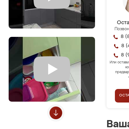
Оста
Позвон
8 (
8 (
8 (
Или оставь
ко
предвар
ОСТ
Ваша