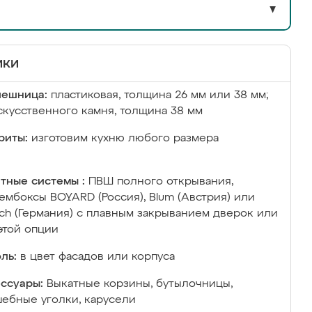
▼
ики
лешница:
пластиковая, толщина 26 мм или 38 мм;
скусственного камня, толщина 38 мм
риты:
изготовим кухню любого размера
тные системы :
ПВШ полного открывания,
ембоксы BOYARD (Россия), Blum (Австрия) или
ich (Германия) с плавным закрыванием дверок или
этой опции
ль:
в цвет фасадов или корпуса
ссуары:
Выкатные корзины, бутылочницы,
ебные уголки, карусели