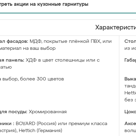
реть акции на кухонные гарнитуры
Характерист
ал фасадов:
МДФ, покрытые плёнкой ПВХ, или
Сто
материал на ваш выбор
из и
я панель:
ХДФ в цвет столешницы или с
Габа
чатью
а выбор, более 300 цветов
Выка
танд
Hett
без 
ля посуды:
Хромированная
Цоко
ники :
BOYARD (Россия) или премиум класса
Аксе
встрия), Hettich (Германия)
волш