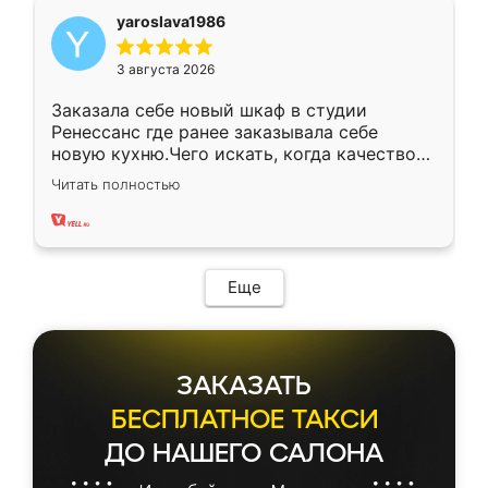
yaroslava1986
3 августа 2026
Заказала себе новый шкаф в студии
Ренессанс где ранее заказывала себе
новую кухню.Чего искать, когда качеством
вполне довольна. Служит кухня уже почти
Читать полностью
два года, нареканий нет.
Еще
ЗАКАЗАТЬ
БЕСПЛАТНОЕ ТАКСИ
ДО НАШЕГО САЛОНА