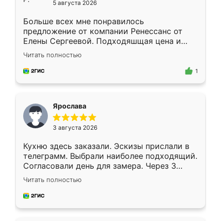
5 августа 2026
Больше всех мне понравилось
предложение от компании Ренессанс от
Елены Сергеевой. Подходяшщая цена и
короткие сроки изготовления. Приехавший
Читать полностью
для замера сотрудник Владислав
предложил по моему эскизу самый
1
подходящий вариант шкафа. Немного его
видоизменил, получилось даже лучше, чем
я хотела.
Ярослава
3 августа 2026
Кухню здесь заказали. Эскизы прислали в
телеграмм. Выбрали наиболее подходящий.
Согласовали день для замера. Через 3
недели кухня была уже готова. Остались
Читать полностью
довольны работой. Спасибо Ренессанс
мебель за качественную работу!