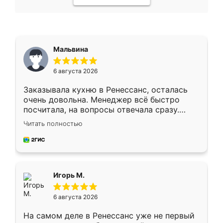
Мальвина
6 августа 2026
Заказывала кухню в Ренессанс, осталась
очень довольна. Менеджер всё быстро
посчитала, на вопросы отвечала сразу.
Замерщик приехал в субботу, подошёл к
Читать полностью
делу со всей ответственностью. Собрали
за день, ребята работали аккуратно, даже
пыли почти не было. Качество отличное,
ящики ходят плавно, ничего не скрипит.
Всё подошло как влитое.
Игорь М.
6 августа 2026
На самом деле в Ренессанс уже не первый