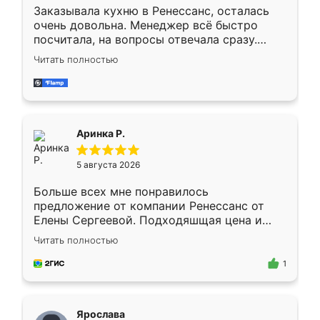
Заказывала кухню в Ренессанс, осталась
очень довольна. Менеджер всё быстро
посчитала, на вопросы отвечала сразу.
Замерщик приехал в субботу, подошёл к
Читать полностью
делу со всей ответственностью. Собрали
за день, ребята работали аккуратно, даже
пыли почти не было. Качество отличное,
ящики ходят плавно, ничего не скрипит.
Всё подошло как влитое.
Аринка Р.
5 августа 2026
Больше всех мне понравилось
предложение от компании Ренессанс от
Елены Сергеевой. Подходяшщая цена и
короткие сроки изготовления. Приехавший
Читать полностью
для замера сотрудник Владислав
предложил по моему эскизу самый
1
подходящий вариант шкафа. Немного его
видоизменил, получилось даже лучше, чем
я хотела.
Ярослава