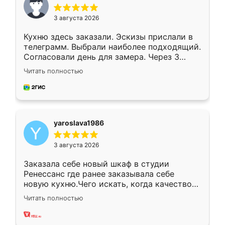
3 августа 2026
Кухню здесь заказали. Эскизы прислали в
телеграмм. Выбрали наиболее подходящий.
Согласовали день для замера. Через 3
недели кухня была уже готова. Остались
Читать полностью
довольны работой. Спасибо Ренессанс
мебель за качественную работу!
yaroslava1986
3 августа 2026
Заказала себе новый шкаф в студии
Ренессанс где ранее заказывала себе
новую кухню.Чего искать, когда качеством
вполне довольна. Служит кухня уже почти
Читать полностью
два года, нареканий нет.