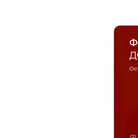
Ф
Д
Ост