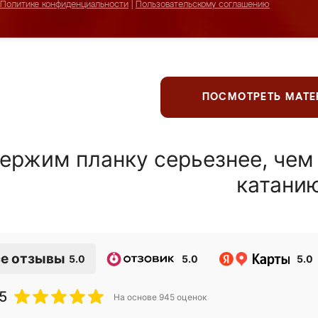
Политике конфиденциальности
|
Пользовательскому соглашению
ПОСМОТРЕТЬ МАТ
ержим планку серьезнее, чем
катани
е отзывы
5.0
5.0
5.0
5
На основе
945
оценок