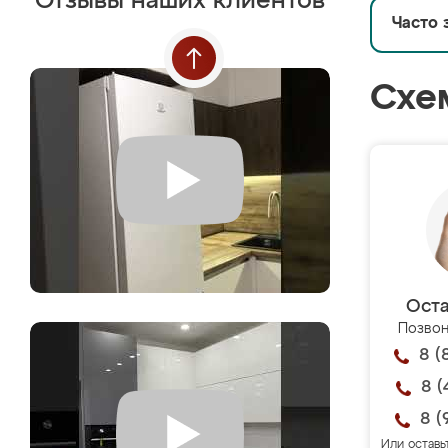
Отзывы наших клиентов
Часто 
Схе
Оста
Позвон
8 (
8 (
8 (
Или оставь