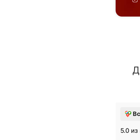
Д
Вс
5.0
из 