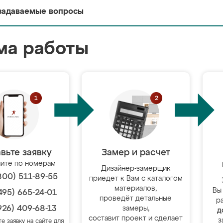
задаваемые вопросы
ма работы
вьте заявку
Замер и расчет
ите по номерам
Дизайнер-замерщик
800) 511-89-55
приедет к Вам с каталогом
материалов,
Вы
495) 665-24-01
проведёт детальные
р
926) 409-68-13
замеры,
д
составит проект и сделает
з
те заявку на сайте для