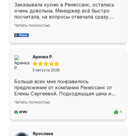
Заказывала кухню в Ренессанс, осталась
очень довольна. Менеджер всё быстро
посчитала, на вопросы отвечала сразу.
Замерщик приехал в субботу, подошёл к
Читать полностью
делу со всей ответственностью. Собрали
за день, ребята работали аккуратно, даже
пыли почти не было. Качество отличное,
ящики ходят плавно, ничего не скрипит.
Всё подошло как влитое.
Аринка Р.
5 августа 2026
Больше всех мне понравилось
предложение от компании Ренессанс от
Елены Сергеевой. Подходяшщая цена и
короткие сроки изготовления. Приехавший
Читать полностью
для замера сотрудник Владислав
предложил по моему эскизу самый
1
подходящий вариант шкафа. Немного его
видоизменил, получилось даже лучше, чем
я хотела.
Ярослава