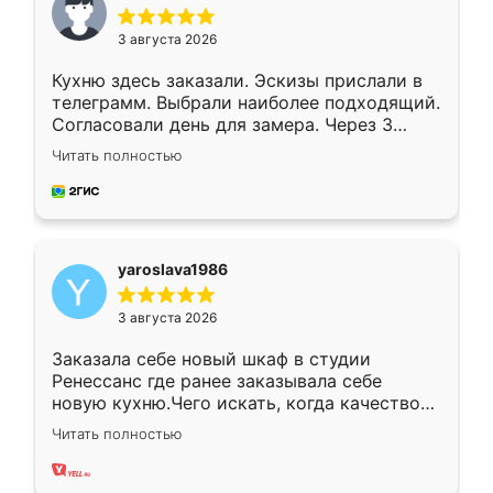
3 августа 2026
Кухню здесь заказали. Эскизы прислали в
телеграмм. Выбрали наиболее подходящий.
Согласовали день для замера. Через 3
недели кухня была уже готова. Остались
Читать полностью
довольны работой. Спасибо Ренессанс
мебель за качественную работу!
yaroslava1986
3 августа 2026
Заказала себе новый шкаф в студии
Ренессанс где ранее заказывала себе
новую кухню.Чего искать, когда качеством
вполне довольна. Служит кухня уже почти
Читать полностью
два года, нареканий нет.