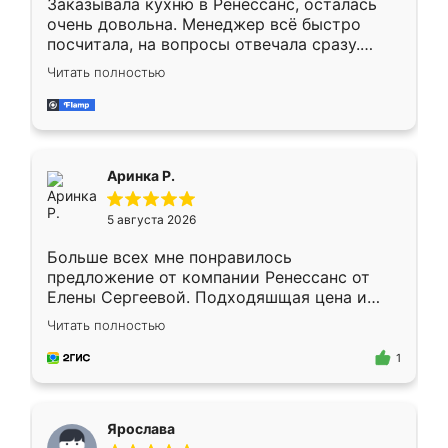
Заказывала кухню в Ренессанс, осталась
очень довольна. Менеджер всё быстро
посчитала, на вопросы отвечала сразу.
Замерщик приехал в субботу, подошёл к
Читать полностью
делу со всей ответственностью. Собрали
за день, ребята работали аккуратно, даже
пыли почти не было. Качество отличное,
ящики ходят плавно, ничего не скрипит.
Всё подошло как влитое.
Аринка Р.
5 августа 2026
Больше всех мне понравилось
предложение от компании Ренессанс от
Елены Сергеевой. Подходяшщая цена и
короткие сроки изготовления. Приехавший
Читать полностью
для замера сотрудник Владислав
предложил по моему эскизу самый
1
подходящий вариант шкафа. Немного его
видоизменил, получилось даже лучше, чем
я хотела.
Ярослава