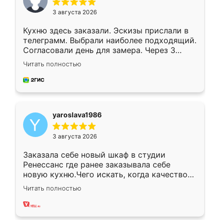
3 августа 2026
Кухню здесь заказали. Эскизы прислали в
телеграмм. Выбрали наиболее подходящий.
Согласовали день для замера. Через 3
недели кухня была уже готова. Остались
Читать полностью
довольны работой. Спасибо Ренессанс
мебель за качественную работу!
yaroslava1986
3 августа 2026
Заказала себе новый шкаф в студии
Ренессанс где ранее заказывала себе
новую кухню.Чего искать, когда качеством
вполне довольна. Служит кухня уже почти
Читать полностью
два года, нареканий нет.